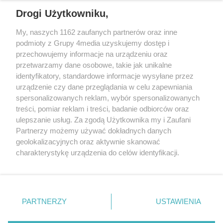
REKLAMA
Drogi Użytkowniku,
My, naszych 1162 zaufanych partnerów oraz inne
podmioty z Grupy 4media uzyskujemy dostęp i
przechowujemy informacje na urządzeniu oraz
przetwarzamy dane osobowe, takie jak unikalne
identyfikatory, standardowe informacje wysyłane przez
urządzenie czy dane przeglądania w celu zapewniania
spersonalizowanych reklam, wybór spersonalizowanych
Wydawcą
rzeszow-info.pl
jest:
treści, pomiar reklam i treści, badanie odbiorców oraz
FUNDACJA MEDIÓW NIEZALEŻNYCH LIBERTAS
ul. Kopernika 10, 35-002 Rzeszów
ulepszanie usług. Za zgodą Użytkownika my i Zaufani
Partnerzy możemy używać dokładnych danych
geolokalizacyjnych oraz aktywnie skanować
e-mail:
redakcja@rzeszow-info.pl
charakterystykę urządzenia do celów identyfikacji.
Ponieważ cenimy Twoją prywatność, prosimy o zgodę na
korzystanie z tych technologii poprzez kliknięcie
„Akceptuję”. Zgoda jest dobrowolna i zawsze możesz ją
Redakcja
Kontakt
Regulamin
Zasady dodawania i publikacji komentarzy
Patronaty
zmienić/wycofać klikając przycisk ustawień prywatności
PARTNERZY
USTAWIENIA
Polityka Prywatności
znajdujący się w lewym dolnym rogu strony
. Niektóre
rodzaje przetwarzania danych nie wymagają zgody