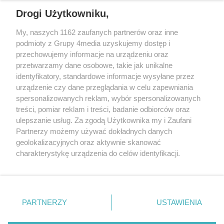
REKLAMA
Drogi Użytkowniku,
My, naszych 1162 zaufanych partnerów oraz inne
podmioty z Grupy 4media uzyskujemy dostęp i
przechowujemy informacje na urządzeniu oraz
przetwarzamy dane osobowe, takie jak unikalne
identyfikatory, standardowe informacje wysyłane przez
urządzenie czy dane przeglądania w celu zapewniania
spersonalizowanych reklam, wybór spersonalizowanych
Wydawcą
rzeszow-info.pl
jest:
treści, pomiar reklam i treści, badanie odbiorców oraz
FUNDACJA MEDIÓW NIEZALEŻNYCH LIBERTAS
ul. Kopernika 10, 35-002 Rzeszów
ulepszanie usług. Za zgodą Użytkownika my i Zaufani
Partnerzy możemy używać dokładnych danych
geolokalizacyjnych oraz aktywnie skanować
e-mail:
redakcja@rzeszow-info.pl
charakterystykę urządzenia do celów identyfikacji.
Ponieważ cenimy Twoją prywatność, prosimy o zgodę na
korzystanie z tych technologii poprzez kliknięcie
„Akceptuję”. Zgoda jest dobrowolna i zawsze możesz ją
Redakcja
Kontakt
Regulamin
Zasady dodawania i publikacji komentarzy
Patronaty
zmienić/wycofać klikając przycisk ustawień prywatności
PARTNERZY
USTAWIENIA
Polityka Prywatności
znajdujący się w lewym dolnym rogu strony
. Niektóre
rodzaje przetwarzania danych nie wymagają zgody