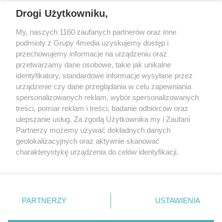
REKLAMA
Drogi Użytkowniku,
My, naszych 1160 zaufanych partnerów oraz inne
podmioty z Grupy 4media uzyskujemy dostęp i
przechowujemy informacje na urządzeniu oraz
przetwarzamy dane osobowe, takie jak unikalne
identyfikatory, standardowe informacje wysyłane przez
urządzenie czy dane przeglądania w celu zapewniania
spersonalizowanych reklam, wybór spersonalizowanych
Wydawcą
rzeszow-info.pl
jest:
treści, pomiar reklam i treści, badanie odbiorców oraz
FUNDACJA MEDIÓW NIEZALEŻNYCH LIBERTAS
ul. Kopernika 10, 35-002 Rzeszów
ulepszanie usług. Za zgodą Użytkownika my i Zaufani
Partnerzy możemy używać dokładnych danych
geolokalizacyjnych oraz aktywnie skanować
e-mail:
redakcja@rzeszow-info.pl
charakterystykę urządzenia do celów identyfikacji.
Ponieważ cenimy Twoją prywatność, prosimy o zgodę na
korzystanie z tych technologii poprzez kliknięcie
„Akceptuję”. Zgoda jest dobrowolna i zawsze możesz ją
Redakcja
Kontakt
Regulamin
Zasady dodawania i publikacji komentarzy
Patronaty
zmienić/wycofać klikając przycisk ustawień prywatności
PARTNERZY
USTAWIENIA
Polityka Prywatności
znajdujący się w lewym dolnym rogu strony
. Niektóre
rodzaje przetwarzania danych nie wymagają zgody