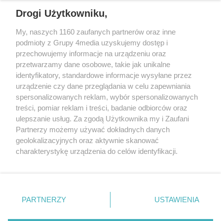
REKLAMA
Drogi Użytkowniku,
My, naszych 1160 zaufanych partnerów oraz inne
podmioty z Grupy 4media uzyskujemy dostęp i
przechowujemy informacje na urządzeniu oraz
przetwarzamy dane osobowe, takie jak unikalne
identyfikatory, standardowe informacje wysyłane przez
urządzenie czy dane przeglądania w celu zapewniania
spersonalizowanych reklam, wybór spersonalizowanych
Wydawcą
rzeszow-info.pl
jest:
treści, pomiar reklam i treści, badanie odbiorców oraz
FUNDACJA MEDIÓW NIEZALEŻNYCH LIBERTAS
ul. Kopernika 10, 35-002 Rzeszów
ulepszanie usług. Za zgodą Użytkownika my i Zaufani
Partnerzy możemy używać dokładnych danych
geolokalizacyjnych oraz aktywnie skanować
e-mail:
redakcja@rzeszow-info.pl
charakterystykę urządzenia do celów identyfikacji.
Ponieważ cenimy Twoją prywatność, prosimy o zgodę na
korzystanie z tych technologii poprzez kliknięcie
„Akceptuję”. Zgoda jest dobrowolna i zawsze możesz ją
Redakcja
Kontakt
Regulamin
Zasady dodawania i publikacji komentarzy
Patronaty
zmienić/wycofać klikając przycisk ustawień prywatności
PARTNERZY
USTAWIENIA
Polityka Prywatności
znajdujący się w lewym dolnym rogu strony
. Niektóre
rodzaje przetwarzania danych nie wymagają zgody