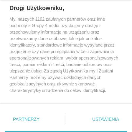
REKLAMA
Drogi Użytkowniku,
My, naszych 1162 zaufanych partnerów oraz inne
podmioty z Grupy 4media uzyskujemy dostęp i
przechowujemy informacje na urządzeniu oraz
przetwarzamy dane osobowe, takie jak unikalne
identyfikatory, standardowe informacje wysyłane przez
urządzenie czy dane przeglądania w celu zapewniania
spersonalizowanych reklam, wybór spersonalizowanych
Wydawcą
rzeszow-info.pl
jest:
treści, pomiar reklam i treści, badanie odbiorców oraz
FUNDACJA MEDIÓW NIEZALEŻNYCH LIBERTAS
ul. Kopernika 10, 35-002 Rzeszów
ulepszanie usług. Za zgodą Użytkownika my i Zaufani
Partnerzy możemy używać dokładnych danych
geolokalizacyjnych oraz aktywnie skanować
e-mail:
redakcja@rzeszow-info.pl
charakterystykę urządzenia do celów identyfikacji.
Ponieważ cenimy Twoją prywatność, prosimy o zgodę na
korzystanie z tych technologii poprzez kliknięcie
„Akceptuję”. Zgoda jest dobrowolna i zawsze możesz ją
Redakcja
Kontakt
Regulamin
Zasady dodawania i publikacji komentarzy
Patronaty
zmienić/wycofać klikając przycisk ustawień prywatności
PARTNERZY
USTAWIENIA
Polityka Prywatności
znajdujący się w lewym dolnym rogu strony
. Niektóre
rodzaje przetwarzania danych nie wymagają zgody