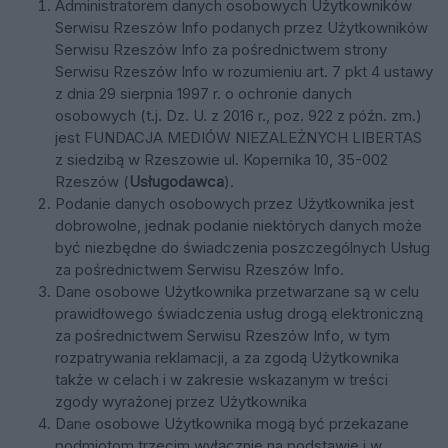
Administratorem danych osobowych Użytkowników
Serwisu Rzeszów Info podanych przez Użytkowników
Serwisu Rzeszów Info za pośrednictwem strony
Serwisu Rzeszów Info w rozumieniu art. 7 pkt 4 ustawy
z dnia 29 sierpnia 1997 r. o ochronie danych
osobowych (t.j. Dz. U. z 2016 r., poz. 922 z późn. zm.)
jest
FUNDACJA MEDIÓW NIEZALEŻNYCH LIBERTAS
z siedzibą w Rzeszowie ul. Kopernika 10, 35-002
Rzeszów
(
Usługodawca
).
Podanie danych osobowych przez Użytkownika jest
dobrowolne, jednak podanie niektórych danych może
być niezbędne do świadczenia poszczególnych Usług
za pośrednictwem Serwisu Rzeszów Info.
Dane osobowe Użytkownika przetwarzane są w celu
prawidłowego świadczenia usług drogą elektroniczną
za pośrednictwem Serwisu Rzeszów Info, w tym
rozpatrywania reklamacji, a za zgodą Użytkownika
także w celach i w zakresie wskazanym w treści
zgody wyrażonej przez Użytkownika
Dane osobowe Użytkownika mogą być przekazane
podmiotom trzecim wyłącznie na podstawie i w