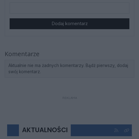
Dodaj komentarz
Komentarze
Aktualnie nie ma żadnych komentarzy. Bądź pierwszy, dodaj
swój komentarz.
REKLAMA
AKTUALNOŚCI
Kliknij aby 
Kliknij