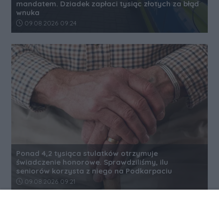
mandatem. Dziadek zapłaci tysiąc złotych za błąd
wnuka
Data dodania artykułu:
09.08.2026 09:24
Ponad 4,2 tysiąca stulatków otrzymuje
świadczenie honorowe. Sprawdziliśmy, ilu
seniorów korzysta z niego na Podkarpaciu
Data dodania artykułu:
09.08.2026 09:21