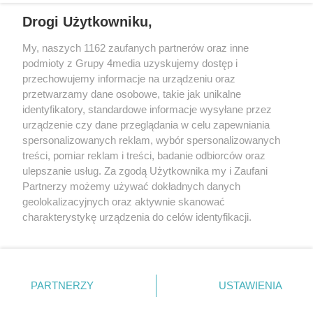
REKLAMA
Drogi Użytkowniku,
My, naszych 1162 zaufanych partnerów oraz inne
podmioty z Grupy 4media uzyskujemy dostęp i
przechowujemy informacje na urządzeniu oraz
przetwarzamy dane osobowe, takie jak unikalne
identyfikatory, standardowe informacje wysyłane przez
urządzenie czy dane przeglądania w celu zapewniania
spersonalizowanych reklam, wybór spersonalizowanych
Wydawcą
rzeszow-info.pl
jest:
treści, pomiar reklam i treści, badanie odbiorców oraz
FUNDACJA MEDIÓW NIEZALEŻNYCH LIBERTAS
ul. Kopernika 10, 35-002 Rzeszów
ulepszanie usług. Za zgodą Użytkownika my i Zaufani
Partnerzy możemy używać dokładnych danych
geolokalizacyjnych oraz aktywnie skanować
e-mail:
redakcja@rzeszow-info.pl
charakterystykę urządzenia do celów identyfikacji.
Ponieważ cenimy Twoją prywatność, prosimy o zgodę na
korzystanie z tych technologii poprzez kliknięcie
„Akceptuję”. Zgoda jest dobrowolna i zawsze możesz ją
Redakcja
Kontakt
Regulamin
Zasady dodawania i publikacji komentarzy
Patronaty
zmienić/wycofać klikając przycisk ustawień prywatności
PARTNERZY
USTAWIENIA
Polityka Prywatności
znajdujący się w lewym dolnym rogu strony
. Niektóre
rodzaje przetwarzania danych nie wymagają zgody