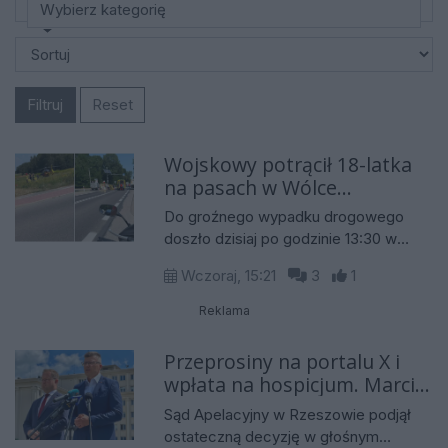
Wybierz kategorię
Filtruj
Reset
Wojskowy potrącił 18-latka
na pasach w Wólce
Sokołowskiej. Na miejscu
Do groźnego wypadku drogowego
lądował śmigłowiec LPR
doszło dzisiaj po godzinie 13:30 w
miejscowości Wólka Sokołowska. Na
Wczoraj, 15:21
3
1
oznakowanym przejściu dla pieszych
potrącony został młody mężczyzna.
Reklama
Na miejscu interweniowały służby
ratunkowe, w tym Lotnicze Pogotowie
Przeprosiny na portalu X i
Ratownicze, a dalsze czynności w tej
wpłata na hospicjum. Marcin
sprawie przejęła Żandarmeria
Warchoł wygrywa w sądzie z
Sąd Apelacyjny w Rzeszowie podjął
Wojskowa.
Izabelą Leszczyną
ostateczną decyzję w głośnym