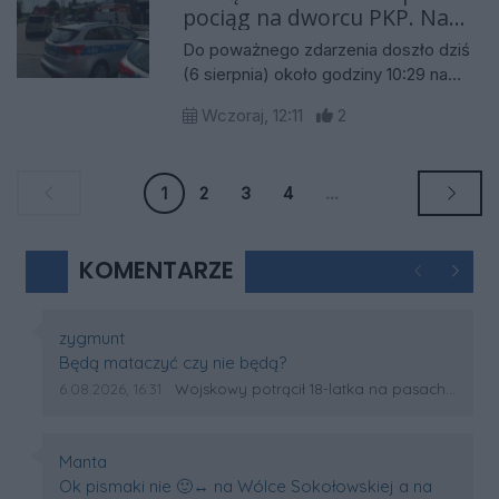
miejscowościach powiatu
pociąg na dworcu PKP. Na
rzeszowskiego. Wszyscy
miejscu pracują służby
Do poważnego zdarzenia doszło dziś
poszkodowani kierujący jednośladami
[AKTUALIZACJA]
(6 sierpnia) około godziny 10:29 na
trafili do szpitali, a policja apeluje do
dworcu PKP w Czarnej. Według
kierowców i cyklistów o zachowanie
Wczoraj, 12:11
2
wstępnych informacji doszło tam do
szczególnej ostrożności.
potrącenia człowieka przez pociąg.
1
2
3
4
...
KOMENTARZE
Poprzednie
Następ
Autor komentarza:
zygmunt
Treść komentarza:
Będą mataczyć czy nie będą?
Data dodania komentarza:
Źródło komentarza:
6.08.2026, 16:31
Wojskowy potrącił 18-latka na pasach w Wólce Sokołowskiej. Na miejscu lądował śmigłowiec LPR
Autor komentarza:
Manta
Treść komentarza:
Ok pismaki nie 🙂‍↔️ na Wólce Sokołowskiej a na