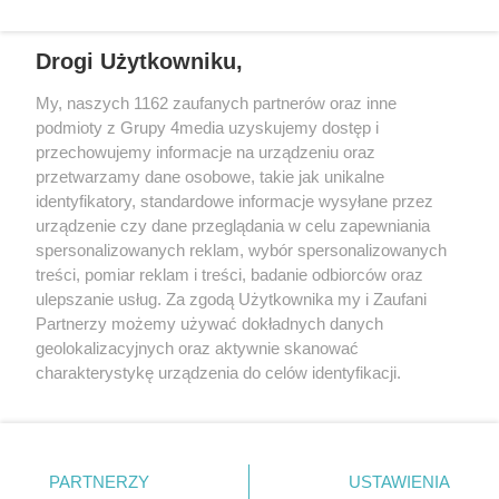
drugiego co do wielkości obiektu
Niestety nie mamy do przekazania
wojskowego w Polsce – wybuchł
dobrych informacji...
REKLAMA
Drogi Użytkowniku,
pożar lasu, który błyskawicznie objął
obszar 50 hektarów. Sytuacja jest
My, naszych 1162 zaufanych partnerów oraz inne
poważna, a warunki terenowe
podmioty z Grupy 4media uzyskujemy dostęp i
sprawiają, że walka z ogniem
przechowujemy informacje na urządzeniu oraz
przypomina starcie z „niewidzialnym
przetwarzamy dane osobowe, takie jak unikalne
przeciwnikiem”.
identyfikatory, standardowe informacje wysyłane przez
urządzenie czy dane przeglądania w celu zapewniania
spersonalizowanych reklam, wybór spersonalizowanych
Wydawcą
rzeszow-info.pl
jest:
treści, pomiar reklam i treści, badanie odbiorców oraz
FUNDACJA MEDIÓW NIEZALEŻNYCH LIBERTAS
ul. Kopernika 10, 35-002 Rzeszów
ulepszanie usług. Za zgodą Użytkownika my i Zaufani
Partnerzy możemy używać dokładnych danych
geolokalizacyjnych oraz aktywnie skanować
e-mail:
redakcja@rzeszow-info.pl
charakterystykę urządzenia do celów identyfikacji.
Ponieważ cenimy Twoją prywatność, prosimy o zgodę na
korzystanie z tych technologii poprzez kliknięcie
„Akceptuję”. Zgoda jest dobrowolna i zawsze możesz ją
Redakcja
Kontakt
Regulamin
Zasady dodawania i publikacji komentarzy
Patronaty
zmienić/wycofać klikając przycisk ustawień prywatności
PARTNERZY
USTAWIENIA
Polityka Prywatności
znajdujący się w lewym dolnym rogu strony
. Niektóre