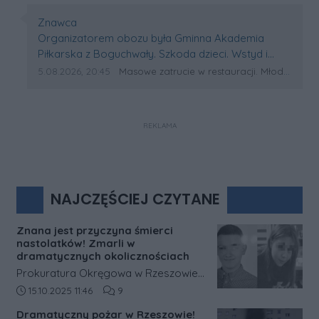
Autor komentarza:
Znawca
Treść komentarza:
Organizatorem obozu była Gminna Akademia
Piłkarska z Boguchwały. Szkoda dzieci. Wstyd i
kompromitacja dla organizatorów jeśli informacje
Data dodania komentarza:
Źródło komentarza:
5.08.2026, 20:45
Masowe zatrucie w restauracji. Młodzi piłkarze z Podkarpacia trafili do szpitali!
o udarze cieplnym się potwierdzą.
REKLAMA
NAJCZĘŚCIEJ CZYTANE
Znana jest przyczyna śmierci
nastolatków! Zmarli w
dramatycznych okolicznościach
Prokuratura Okręgowa w Rzeszowie
podała nowe informacje dotyczące
Data dodania artykułu:
Liczba komentarzy artykułu:
15.10.2025 11:46
9
śledztwa w sprawie tragicznej śmierci
Dramatyczny pożar w Rzeszowie!