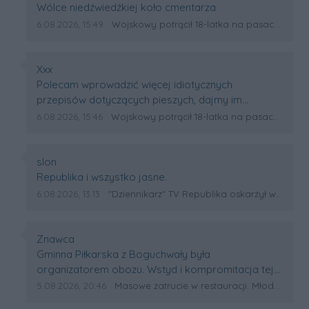
Wólce niedźwiedźkiej koło cmentarza
Data dodania komentarza:
Źródło komentarza:
6.08.2026, 15:49
Wojskowy potrącił 18-latka na pasach w Wólce Sokołowskiej. Na miejscu lądował śmigłowiec LPR
Autor komentarza:
Xxx
Treść komentarza:
Polecam wprowadzić więcej idiotycznych
przepisów dotyczących pieszych, dajmy im
bezwarunkowe pierwszeństwo wszędzie będzie
Data dodania komentarza:
Źródło komentarza:
6.08.2026, 15:46
Wojskowy potrącił 18-latka na pasach w Wólce Sokołowskiej. Na miejscu lądował śmigłowiec LPR
jeszcze lepiej, samochód osobowy ważący dwie
tony wiadomo że zatrzyma się szybciej przed
przejściem niż pieszy o ciężarowych nawet nie
Autor komentarza:
slon
mówię 🫤. Kierowca zawsze może się zagapic,za
Treść komentarza:
Republika i wszystko jasne.
słabnąć może go oślepić słońce a pieszy
Data dodania komentarza:
Źródło komentarza:
6.08.2026, 13:13
"Dziennikarz" TV Republika oskarżył wojewodę podkarpacką o nepotyzm. Ta zapowiada pozew sądowy
wchodzący bezmyślnie prosto pod samochód...
Gratulacje
Autor komentarza:
Znawca
Treść komentarza:
Gminna Piłkarska z Boguchwały była
organizatorem obozu. Wstyd i kompromitacja tej
szkółki.
Data dodania komentarza:
Źródło komentarza:
5.08.2026, 20:46
Masowe zatrucie w restauracji. Młodzi piłkarze z Podkarpacia trafili do szpitali!