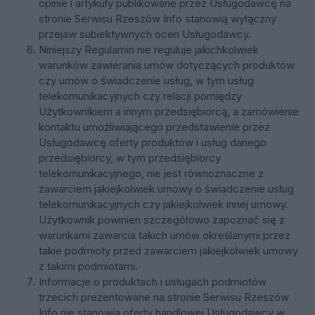
opinie i artykuły publikowane przez Usługodawcę na
stronie Serwisu Rzeszów Info stanowią wyłączny
przejaw subiektywnych ocen Usługodawcy.
Niniejszy Regulamin nie reguluje jakichkolwiek
warunków zawierania umów dotyczących produktów
czy umów o świadczenie usług, w tym usług
telekomunikacyjnych czy relacji pomiędzy
Użytkownikiem a innym przedsiębiorcą, a zamówienie
kontaktu umożliwiającego przedstawienie przez
Usługodawcę oferty produktów i usług danego
przedsiębiorcy, w tym przedsiębiorcy
telekomunikacyjnego, nie jest równoznaczne z
zawarciem jakiejkolwiek umowy o świadczenie usług
telekomunikacyjnych czy jakiejkolwiek innej umowy.
Użytkownik powinien szczegółowo zapoznać się z
warunkami zawarcia takich umów określanymi przez
takie podmioty przed zawarciem jakiejkolwiek umowy
z takimi podmiotami.
Informacje o produktach i usługach podmiotów
trzecich prezentowane na stronie Serwisu Rzeszów
Info nie stanowią oferty handlowej Usługodawcy w