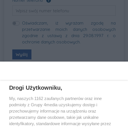
Numer telefonu
Oświadczam, iż wyrażam zgodę na
przetwarzanie moich danych osobowych
zgodnie z ustawą z dnia 29.08.1997 r. o
ochronie danych osobowych.
Wyślij
REKLAMA
Drogi Użytkowniku,
My, naszych 1162 zaufanych partnerów oraz inne
podmioty z Grupy 4media uzyskujemy dostęp i
przechowujemy informacje na urządzeniu oraz
przetwarzamy dane osobowe, takie jak unikalne
identyfikatory, standardowe informacje wysyłane przez