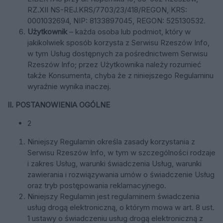
RZ.XII NS-REJ.KRS/7703/23/418/REGON
,
KRS:
0001032694
, NIP:
8133897045
, REGON:
525130532
.
Użytkownik
– każda osoba lub podmiot, który w
jakikolwiek sposób korzysta z Serwisu Rzeszów Info,
w tym Usług dostępnych za pośrednictwem Serwisu
Rzeszów Info; przez Użytkownika należy rozumieć
także Konsumenta, chyba że z niniejszego Regulaminu
wyraźnie wynika inaczej.
II. POSTANOWIENIA OGÓLNE
2
Niniejszy Regulamin określa zasady korzystania z
Serwisu Rzeszów Info, w tym w szczególności rodzaje
i zakres Usług, warunki świadczenia Usług, warunki
zawierania i rozwiązywania umów o świadczenie Usług
oraz tryb postępowania reklamacyjnego.
Niniejszy Regulamin jest regulaminem świadczenia
usług drogą elektroniczną, o którym mowa w art. 8 ust.
1 ustawy o świadczeniu usług drogą elektroniczną z