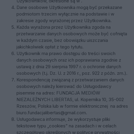
Użytkowników, określone są w .
Dane osobowe Użytkownika mogą być przekazane
podmiotom trzecim wyłącznie na podstawie i w
zakresie zgody wyrażonej przez Użytkownika.
Każda wyrażona przez Użytkownika zgoda na
przetwarzanie danych osobowych może być cofnięta
w każdym czasie, bez obowiązku uiszczania
jakichkolwiek opłat z tego tytułu.
Użytkownik ma prawo dostępu do treści swoich
danych osobowych oraz ich poprawiania zgodnie z
ustawą z dnia 29 sierpnia 1997 r. o ochronie danych
osobowych (t.j. Dz. U. z 2016 r., poz. 922 z późn. zm.).
Korespondencję związaną z przetwarzaniem danych
osobowych należy kierować do Usługodawcy
pisemnie na adres:
FUNDACJA MEDIÓW
NIEZALEŻNYCH LIBERTAS
, ul. Kopernika 10, 35-002
Rzeszów, Polska lub w formie elektronicznej na adres
biuro.fundacjalibertas@gmail.com
.
Usługodawca informuje, że wykorzystuje pliki
tekstowe typu „cookies” na zasadach i w celach
szczegółowo określonych w polityce prywatności