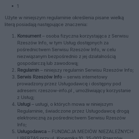
1
Użyte w niniejszym regulaminie określenia pisane wielką
literą posiadają następujące znaczenia:
Konsument
– osoba fizyczna korzystająca z Serwisu
Rzeszów Info, w tym Usług dostępnych za
pośrednictwem Serwisu Rzeszów Info, w celu
niezwiązanym bezpośrednio z jej działalnością
gospodarczą lub zawodową;
Regulamin
– niniejszy regulamin Serwisu Rzeszów Info;
Serwis Rzeszów Info
– serwis internetowy
prowadzony przez Usługodawcę i dostępny pod
adresem: rzeszow-info.pl , umożliwiający korzystanie
z Usług;
Usługi
– usługi, o których mowa w niniejszym
Regulaminie, świadczone przez Usługodawcę drogą
elektroniczną za pośrednictwem Serwisu Rzeszów
Info;
Usługodawca
–
FUNDACJA MEDIÓW NIEZALEŻNYCH
LIBERTAS
przy ul. Kopernika 10, 35-002 Rzeszów
,