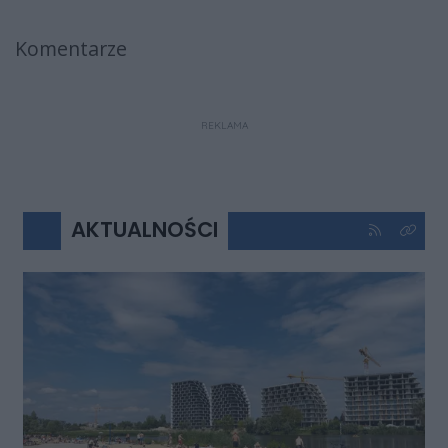
Komentarze
REKLAMA
AKTUALNOŚCI
Kliknij aby 
Kliknij