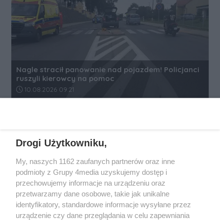
Nagle stracił panowanie nad pojazdem! Policjanci
ruszyli kierowcy na pomoc
Data dodania artykułu:
10.08.2026 09:21
REKLAMA
Drogi Użytkowniku,
My, naszych 1162 zaufanych partnerów oraz inne
podmioty z Grupy 4media uzyskujemy dostęp i
przechowujemy informacje na urządzeniu oraz
przetwarzamy dane osobowe, takie jak unikalne
identyfikatory, standardowe informacje wysyłane przez
urządzenie czy dane przeglądania w celu zapewniania