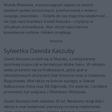
Wisłok Wiśniowa, w poruszającym wpisie na swoich
mediach społecznościowych, poinformował o śmierci
swojego zawodnika. - Dotarła do nas tragiczna wiadomość...
nie żyje nasz bramkarz Dawid Kaszuba – czytamy w
oficjalnym komunikacie. Klub złożył najszczersze
kondolencje rodzinie i bliskim zmarłego.
Reklama
Sylwetka Dawida Kaszuby
Dawid Kaszuba urodził się w Słupsku, a swoją karierę
sportową rozpoczął w tamtejszym klubie Salos. W młodym
wieku przeniósł się na Podkarpacie, gdzie grał w
młodzieżowych drużynach Stali Rzeszów oraz w Izolatorze
Boguchwała. Miał także na koncie występy w Sokole
Kolbuszowa Dolna oraz KS Dąbrówki. Od wielu lat, z krótkimi
przerwami, był związany z Wisłokiem Wiśniowa.
Dawid Kaszuba miał zaledwie 30 lat. Niedawno wziął ślub i
wkrótce miał świętować pierwszą rocznicę małżeństwa.