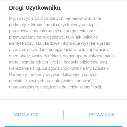
REKLAMA
Drogi Użytkowniku,
My, naszych 1162 zaufanych partnerów oraz inne
podmioty z Grupy 4media uzyskujemy dostęp i
przechowujemy informacje na urządzeniu oraz
przetwarzamy dane osobowe, takie jak unikalne
identyfikatory, standardowe informacje wysyłane przez
urządzenie czy dane przeglądania w celu zapewniania
spersonalizowanych reklam, wybór spersonalizowanych
Wydawcą
rzeszow-info.pl
jest:
treści, pomiar reklam i treści, badanie odbiorców oraz
FUNDACJA MEDIÓW NIEZALEŻNYCH LIBERTAS
ul. Kopernika 10, 35-002 Rzeszów
ulepszanie usług. Za zgodą Użytkownika my i Zaufani
Partnerzy możemy używać dokładnych danych
geolokalizacyjnych oraz aktywnie skanować
e-mail:
redakcja@rzeszow-info.pl
charakterystykę urządzenia do celów identyfikacji.
Ponieważ cenimy Twoją prywatność, prosimy o zgodę na
korzystanie z tych technologii poprzez kliknięcie
„Akceptuję”. Zgoda jest dobrowolna i zawsze możesz ją
Redakcja
Kontakt
Regulamin
Zasady dodawania i publikacji komentarzy
Patronaty
zmienić/wycofać klikając przycisk ustawień prywatności
PARTNERZY
USTAWIENIA
Polityka Prywatności
znajdujący się w lewym dolnym rogu strony
. Niektóre
rodzaje przetwarzania danych nie wymagają zgody