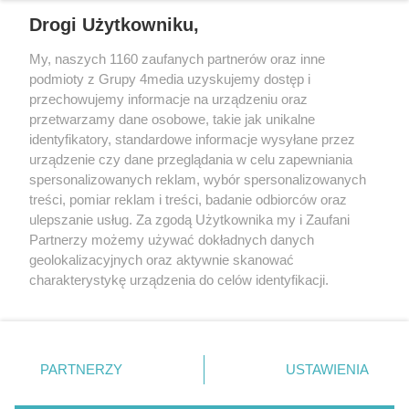
REKLAMA
Drogi Użytkowniku,
My, naszych 1160 zaufanych partnerów oraz inne
podmioty z Grupy 4media uzyskujemy dostęp i
przechowujemy informacje na urządzeniu oraz
przetwarzamy dane osobowe, takie jak unikalne
identyfikatory, standardowe informacje wysyłane przez
urządzenie czy dane przeglądania w celu zapewniania
spersonalizowanych reklam, wybór spersonalizowanych
Wydawcą
rzeszow-info.pl
jest:
treści, pomiar reklam i treści, badanie odbiorców oraz
FUNDACJA MEDIÓW NIEZALEŻNYCH LIBERTAS
ul. Kopernika 10, 35-002 Rzeszów
ulepszanie usług. Za zgodą Użytkownika my i Zaufani
Partnerzy możemy używać dokładnych danych
geolokalizacyjnych oraz aktywnie skanować
e-mail:
redakcja@rzeszow-info.pl
charakterystykę urządzenia do celów identyfikacji.
Ponieważ cenimy Twoją prywatność, prosimy o zgodę na
korzystanie z tych technologii poprzez kliknięcie
„Akceptuję”. Zgoda jest dobrowolna i zawsze możesz ją
Redakcja
Kontakt
Regulamin
Zasady dodawania i publikacji komentarzy
Patronaty
zmienić/wycofać klikając przycisk ustawień prywatności
PARTNERZY
USTAWIENIA
Polityka Prywatności
znajdujący się w lewym dolnym rogu strony
. Niektóre
rodzaje przetwarzania danych nie wymagają zgody