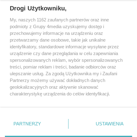
REKLAMA
Drogi Użytkowniku,
My, naszych 1162 zaufanych partnerów oraz inne
podmioty z Grupy 4media uzyskujemy dostęp i
przechowujemy informacje na urządzeniu oraz
przetwarzamy dane osobowe, takie jak unikalne
identyfikatory, standardowe informacje wysyłane przez
urządzenie czy dane przeglądania w celu zapewniania
spersonalizowanych reklam, wybór spersonalizowanych
Wydawcą
rzeszow-info.pl
jest:
treści, pomiar reklam i treści, badanie odbiorców oraz
FUNDACJA MEDIÓW NIEZALEŻNYCH LIBERTAS
ul. Kopernika 10, 35-002 Rzeszów
ulepszanie usług. Za zgodą Użytkownika my i Zaufani
Partnerzy możemy używać dokładnych danych
geolokalizacyjnych oraz aktywnie skanować
e-mail:
redakcja@rzeszow-info.pl
charakterystykę urządzenia do celów identyfikacji.
Ponieważ cenimy Twoją prywatność, prosimy o zgodę na
korzystanie z tych technologii poprzez kliknięcie
„Akceptuję”. Zgoda jest dobrowolna i zawsze możesz ją
Redakcja
Kontakt
Regulamin
Zasady dodawania i publikacji komentarzy
Patronaty
zmienić/wycofać klikając przycisk ustawień prywatności
PARTNERZY
USTAWIENIA
Polityka Prywatności
znajdujący się w lewym dolnym rogu strony
. Niektóre
rodzaje przetwarzania danych nie wymagają zgody