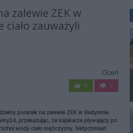
na zalewie ZEK w
 ciało zauważyli
Oceń
0
0
dzielny poranek na zalewie ZEK w Radymnie.
iny24, przekazując, że kajakarze pływający po
erzchni wody ciało mężczyzny. Natychmiast