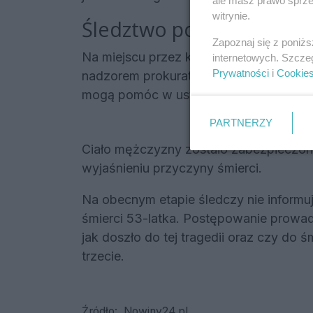
ale masz prawo sprzec
witrynie.
Śledztwo pod nadzorem 
Zapoznaj się z poniż
Na miejscu przez kilka godzin pracowal
internetowych. Szcze
Prywatności
i
Cookie
nadzorem prokuratora. Przeprowadzono
mogą pomóc w ustaleniu przebiegu zda
PARTNERZY
Ciało mężczyzny zostało zabezpieczon
wyjaśnieniu przyczyny śmierci.
Na obecnym etapie śledczy nie informu
śmierci 53-latka. Postępowanie prowa
jak doszło do tej tragedii oraz czy do 
trzecie.
Źródło:
Nowiny24.pl