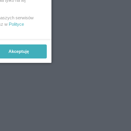
 tylko na tej
 naszych serwisów
esz w
Polityce
Akceptuję