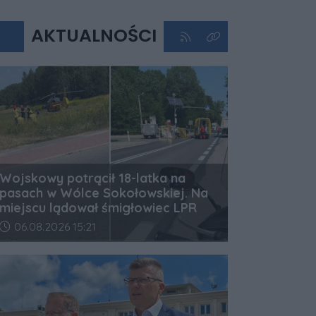
AKTUALNOŚCI
Kliknij aby przejść do kan
Kliknij aby zobaczyć 
Wojskowy potrącił 18-latka na
pasach w Wólce Sokołowskiej. Na
miejscu lądował śmigłowiec LPR
Data dodania artykułu:
06.08.2026 15:21