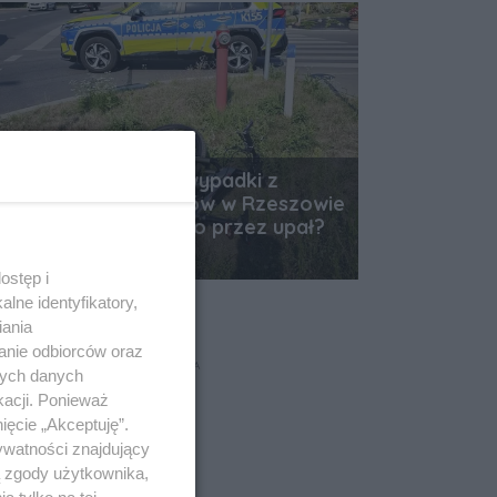
Od rana już cztery wypadki z
udziałem jednośladów w Rzeszowie
i okolicach. Wszystko przez upał?
Data dodania artykułu:
06.08.2026 12:36
ostęp i
lne identyfikatory,
iania
anie odbiorców oraz
REKLAMA
nych danych
kacji. Ponieważ
ięcie „Akceptuję”.
ywatności znajdujący
ą zgody użytkownika,