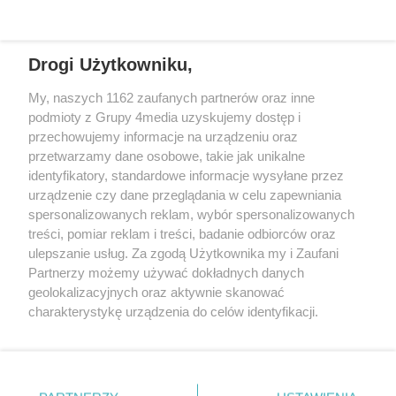
osobami dbającymi o bezpieczeństwo
kąpieliska.
REKLAMA
Drogi Użytkowniku,
My, naszych 1162 zaufanych partnerów oraz inne
podmioty z Grupy 4media uzyskujemy dostęp i
przechowujemy informacje na urządzeniu oraz
przetwarzamy dane osobowe, takie jak unikalne
identyfikatory, standardowe informacje wysyłane przez
urządzenie czy dane przeglądania w celu zapewniania
spersonalizowanych reklam, wybór spersonalizowanych
Wydawcą
rzeszow-info.pl
jest:
treści, pomiar reklam i treści, badanie odbiorców oraz
FUNDACJA MEDIÓW NIEZALEŻNYCH LIBERTAS
ul. Kopernika 10, 35-002 Rzeszów
ulepszanie usług. Za zgodą Użytkownika my i Zaufani
Partnerzy możemy używać dokładnych danych
geolokalizacyjnych oraz aktywnie skanować
e-mail:
redakcja@rzeszow-info.pl
charakterystykę urządzenia do celów identyfikacji.
Ponieważ cenimy Twoją prywatność, prosimy o zgodę na
korzystanie z tych technologii poprzez kliknięcie
„Akceptuję”. Zgoda jest dobrowolna i zawsze możesz ją
Redakcja
Kontakt
Regulamin
Zasady dodawania i publikacji komentarzy
Patronaty
zmienić/wycofać klikając przycisk ustawień prywatności