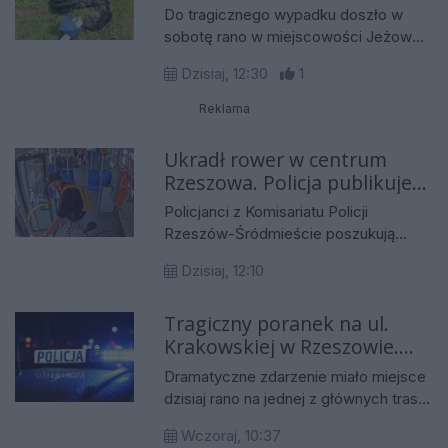
żyje
Do tragicznego wypadku doszło w
sobotę rano w miejscowości Jeżowe
w powiecie niżańskim. Około godz. 9
Dzisiaj, 12:30
1
na drodze wojewódzkiej nr 878
zderzyły się samochód osobowy
Reklama
marki Opel oraz rowerzysta.
Ukradł rower w centrum
Rzeszowa. Policja publikuje
wizerunek mężczyzny
Policjanci z Komisariatu Policji
Rzeszów-Śródmieście poszukują
mężczyzny, którego wizerunek
Dzisiaj, 12:10
zarejestrowały kamery monitoringu.
Chodzi o kradzież roweru marki Kross
Tragiczny poranek na ul.
o wartości około 1500 złotych. Do
Krakowskiej w Rzeszowie.
zdarzenia doszło 4 lipca w rejonie al.
Cieplińskiego w Rzeszowie.
Nie żyje kierowca
Dramatyczne zdarzenie miało miejsce
dzisiaj rano na jednej z głównych tras
komunikacyjnych Rzeszowa. Kierujący
Wczoraj, 10:37
samochodem osobowym