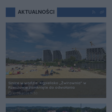
AKTUALNOŚCI
Kliknij aby 
Kliknij
Sinice w wodzie. Kąpielisko „Żwirownia” w
Rzeszowie zamknięte do odwołania
Data dodania artykułu:
10.08.2026 14:30