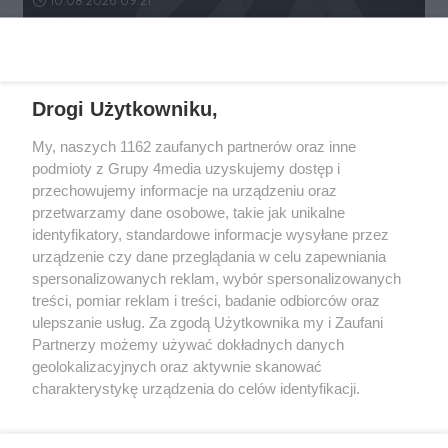
REKLAMA
Drogi Użytkowniku,
My, naszych 1162 zaufanych partnerów oraz inne
podmioty z Grupy 4media uzyskujemy dostęp i
przechowujemy informacje na urządzeniu oraz
przetwarzamy dane osobowe, takie jak unikalne
identyfikatory, standardowe informacje wysyłane przez
urządzenie czy dane przeglądania w celu zapewniania
spersonalizowanych reklam, wybór spersonalizowanych
Wydawcą
rzeszow-info.pl
jest:
treści, pomiar reklam i treści, badanie odbiorców oraz
FUNDACJA MEDIÓW NIEZALEŻNYCH LIBERTAS
ul. Kopernika 10, 35-002 Rzeszów
ulepszanie usług. Za zgodą Użytkownika my i Zaufani
Partnerzy możemy używać dokładnych danych
geolokalizacyjnych oraz aktywnie skanować
e-mail:
redakcja@rzeszow-info.pl
charakterystykę urządzenia do celów identyfikacji.
Ponieważ cenimy Twoją prywatność, prosimy o zgodę na
korzystanie z tych technologii poprzez kliknięcie