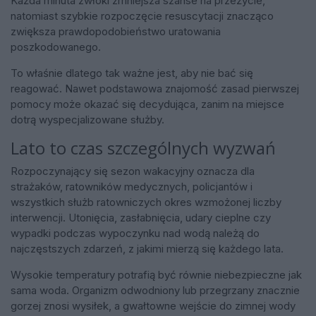
Każda minuta zwłoki zmniejsza szanse na przeżycie,
natomiast szybkie rozpoczęcie resuscytacji znacząco
zwiększa prawdopodobieństwo uratowania
poszkodowanego.
To właśnie dlatego tak ważne jest, aby nie bać się
reagować. Nawet podstawowa znajomość zasad pierwszej
pomocy może okazać się decydująca, zanim na miejsce
dotrą wyspecjalizowane służby.
Lato to czas szczególnych wyzwań
Rozpoczynający się sezon wakacyjny oznacza dla
strażaków, ratowników medycznych, policjantów i
wszystkich służb ratowniczych okres wzmożonej liczby
interwencji. Utonięcia, zasłabnięcia, udary cieplne czy
wypadki podczas wypoczynku nad wodą należą do
najczęstszych zdarzeń, z jakimi mierzą się każdego lata.
Wysokie temperatury potrafią być równie niebezpieczne jak
sama woda. Organizm odwodniony lub przegrzany znacznie
gorzej znosi wysiłek, a gwałtowne wejście do zimnej wody