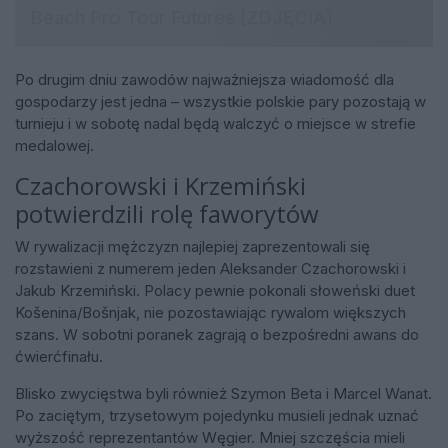
Po drugim dniu zawodów najważniejsza wiadomość dla
gospodarzy jest jedna – wszystkie polskie pary pozostają w
turnieju i w sobotę nadal będą walczyć o miejsce w strefie
medalowej.
Czachorowski i Krzemiński
potwierdzili rolę faworytów
W rywalizacji mężczyzn najlepiej zaprezentowali się
rozstawieni z numerem jeden Aleksander Czachorowski i
Jakub Krzemiński. Polacy pewnie pokonali słoweński duet
Košenina/Bošnjak, nie pozostawiając rywalom większych
szans. W sobotni poranek zagrają o bezpośredni awans do
ćwierćfinału.
Blisko zwycięstwa byli również Szymon Beta i Marcel Wanat.
Po zaciętym, trzysetowym pojedynku musieli jednak uznać
wyższość reprezentantów Węgier. Mniej szczęścia mieli