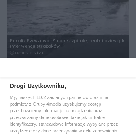
Paraliż Rzeszowa! Zalane szpitale, teatr i dziesiątki
interwencji strażaków
Data dodania artykułu:
07.08.2026 13:18
REKLAMA
Drogi Użytkowniku,
My, naszych 1162 zaufanych partnerów oraz inne
podmioty z Grupy 4media uzyskujemy dostęp i
przechowujemy informacje na urządzeniu oraz
przetwarzamy dane osobowe, takie jak unikalne
identyfikatory, standardowe informacje wysyłane przez
urządzenie czy dane przeglądania w celu zapewniania