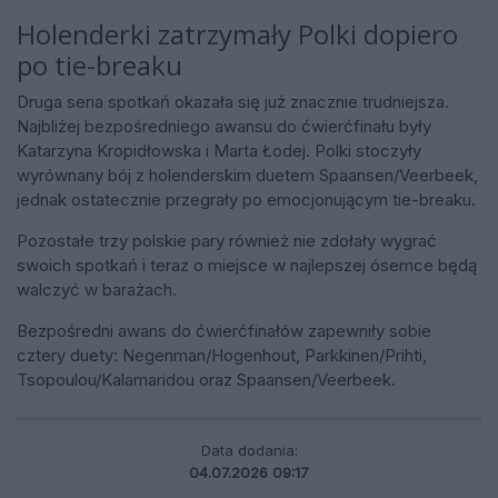
Holenderki zatrzymały Polki dopiero
po tie-breaku
Druga seria spotkań okazała się już znacznie trudniejsza.
Najbliżej bezpośredniego awansu do ćwierćfinału były
Katarzyna Kropidłowska i Marta Łodej. Polki stoczyły
wyrównany bój z holenderskim duetem Spaansen/Veerbeek,
jednak ostatecznie przegrały po emocjonującym tie-breaku.
Pozostałe trzy polskie pary również nie zdołały wygrać
swoich spotkań i teraz o miejsce w najlepszej ósemce będą
walczyć w barażach.
Bezpośredni awans do ćwierćfinałów zapewniły sobie
cztery duety: Negenman/Hogenhout, Parkkinen/Prihti,
Tsopoulou/Kalamaridou oraz Spaansen/Veerbeek.
Data dodania:
04.07.2026 09:17