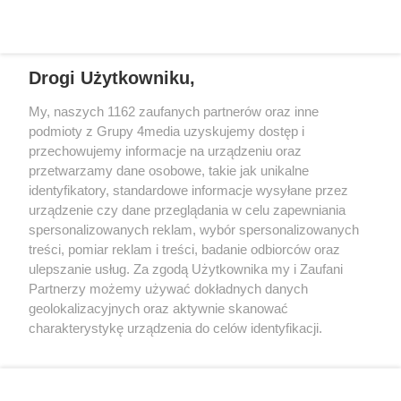
którego poznamy medalistki turnieju.
najdłuższym i najbardziej
wymagającym dniem rywalizacji. Na
boiskach rozegrano kilkadziesiąt
REKLAMA
spotkań, a kibice przez cały dzień
Drogi Użytkowniku,
wspierali zarówno reprezentantów
My, naszych 1162 zaufanych partnerów oraz inne
Polski, jak i zagraniczne duety
podmioty z Grupy 4media uzyskujemy dostęp i
walczące o awans do kolejnych rund.
przechowujemy informacje na urządzeniu oraz
przetwarzamy dane osobowe, takie jak unikalne
identyfikatory, standardowe informacje wysyłane przez
urządzenie czy dane przeglądania w celu zapewniania
spersonalizowanych reklam, wybór spersonalizowanych
Wydawcą
rzeszow-info.pl
jest:
treści, pomiar reklam i treści, badanie odbiorców oraz
FUNDACJA MEDIÓW NIEZALEŻNYCH LIBERTAS
ul. Kopernika 10, 35-002 Rzeszów
ulepszanie usług. Za zgodą Użytkownika my i Zaufani
Partnerzy możemy używać dokładnych danych
geolokalizacyjnych oraz aktywnie skanować
e-mail:
redakcja@rzeszow-info.pl
charakterystykę urządzenia do celów identyfikacji.
Ponieważ cenimy Twoją prywatność, prosimy o zgodę na
korzystanie z tych technologii poprzez kliknięcie
„Akceptuję”. Zgoda jest dobrowolna i zawsze możesz ją
Redakcja
Kontakt
Regulamin