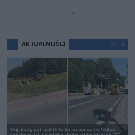
REKLAMA
AKTUALNOŚCI
Kliknij aby 
Kliknij
Wojskowy potrącił 18-latka na pasach w Wólce
Sokołowskiej. Na miejscu lądował śmigłowiec LPR