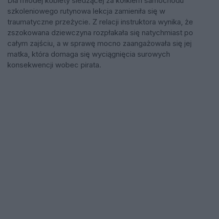
Dla młodej kobiety siedzącej za kółkiem samochodu
szkoleniowego rutynowa lekcja zamieniła się w
traumatyczne przeżycie. Z relacji instruktora wynika, że
zszokowana dziewczyna rozpłakała się natychmiast po
całym zajściu, a w sprawę mocno zaangażowała się jej
matka, która domaga się wyciągnięcia surowych
konsekwencji wobec pirata.