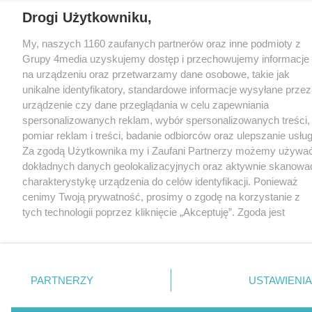
Drogi Użytkowniku,
My, naszych 1160 zaufanych partnerów oraz inne podmioty z
Grupy 4media uzyskujemy dostęp i przechowujemy informacje
na urządzeniu oraz przetwarzamy dane osobowe, takie jak
unikalne identyfikatory, standardowe informacje wysyłane przez
urządzenie czy dane przeglądania w celu zapewniania
spersonalizowanych reklam, wybór spersonalizowanych treści,
pomiar reklam i treści, badanie odbiorców oraz ulepszanie usług
Za zgodą Użytkownika my i Zaufani Partnerzy możemy używa
dokładnych danych geolokalizacyjnych oraz aktywnie skanowa
charakterystykę urządzenia do celów identyfikacji. Ponieważ
cenimy Twoją prywatność, prosimy o zgodę na korzystanie z
tych technologii poprzez kliknięcie „Akceptuję”. Zgoda jest
dobrowolna i zawsze możesz ją zmienić/wycofać klikając
przycisk ustawień prywatności znajdujący się w lewym dolnym
rogu strony
. Niektóre rodzaje przetwarzania danych nie
wymagają zgody użytkownika, ale masz prawo sprzeciwić się
PARTNERZY
USTAWIENIA
takiemu przetwarzaniu. Preferencje będą miały zastosowania
tylko na tej witrynie.