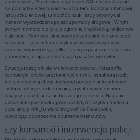
poniedziałek, 22 czerwca, o godzinie 7:46 na autostradzie
A4 pomiędzy Rzeszowem a Łańcutem. Podczas rutynowej
jazdy szkoleniowej, samochód nauki jazdy wykonywał
manewr wyprzedzania pojazdu pomocy drogowej. W tym
samym momencie z tyłu, z ogromną prędkością, nadjechało
białe Audi. Kierowca luksusowego kompaktu nie zamierzał
hamować – zamiast tego wykonał skrajnie ryzykowny
manewr, wyprzedzając „elkę” prawym pasem i częściowo
poboczem, mijając przerażonych pasażerów o włos.
Sytuacja rozegrała się w ułamkach sekund. Katastrofie
zapobiegła jedynie przytomność umysłu instruktora jazdy,
który w ostatniej chwili dostrzegł pędzące auto w lewym
lusterku, chwycił za kierownicę i gwałtownym ruchem
ściągnął pojazd, unikając bocznego zderzenia. Nagranie
dokumentujące ten drogowy bandytyzm szybko trafiło na
popularny profil „Bandyci drogowi” na Facebooku,
wywołując powszechne oburzenie internautów.
Łzy kursantki i interwencja policji