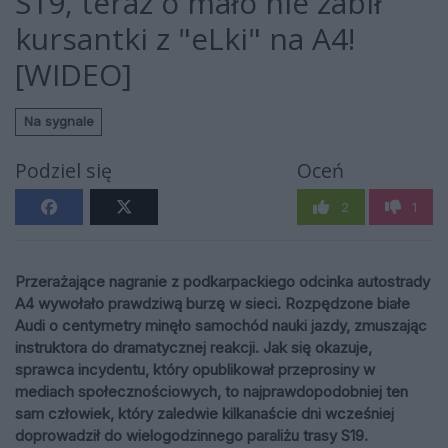
S19, teraz o mało nie zabił
kursantki z "eLki" na A4!
[WIDEO]
Na sygnale
Podziel się
Oceń
2
1
Przerażające nagranie z podkarpackiego odcinka autostrady
A4 wywołało prawdziwą burzę w sieci. Rozpędzone białe
Audi o centymetry minęło samochód nauki jazdy, zmuszając
instruktora do dramatycznej reakcji. Jak się okazuje,
sprawca incydentu, który opublikował przeprosiny w
mediach społecznościowych, to najprawdopodobniej ten
sam człowiek, który zaledwie kilkanaście dni wcześniej
doprowadził do wielogodzinnego paraliżu trasy S19.