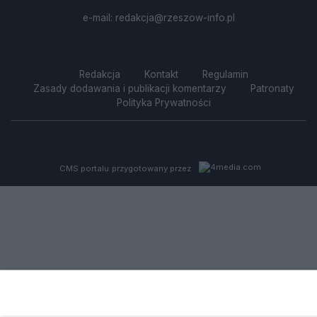
e-mail:
redakcja@rzeszow-info.pl
Redakcja
Kontakt
Regulamin
Zasady dodawania i publikacji komentarzy
Patronaty
Polityka Prywatności
CMS portalu
przygotowany przez