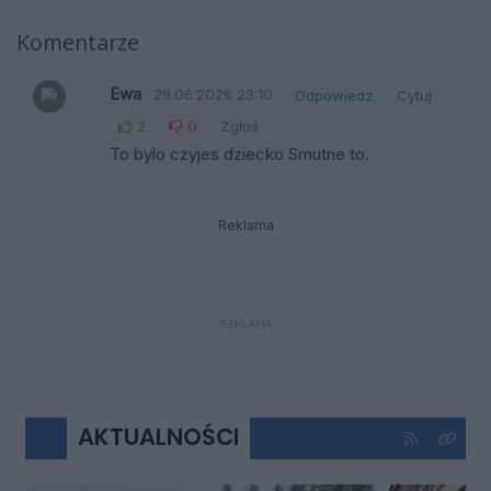
Komentarze
Ewa
28.06.2026 23:10
Odpowiedz
Cytuj
2
0
Zgłoś
To bylo czyjes dziecko Smutne to.
Reklama
REKLAMA
AKTUALNOŚCI
Kliknij aby 
Kliknij