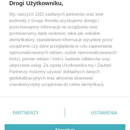
Drogi Użytkowniku,
My, naszych 1162 zaufanych partnerów oraz inne
podmioty z Grupy 4media uzyskujemy dostęp i
przechowujemy informacje na urządzeniu oraz
przetwarzamy dane osobowe, takie jak unikalne
identyfikatory, standardowe informacje wysyłane przez
urządzenie czy dane przeglądania w celu zapewniania
spersonalizowanych reklam, wybór spersonalizowanych
Wydawcą
rzeszow-info.pl
jest:
treści, pomiar reklam i treści, badanie odbiorców oraz
FUNDACJA MEDIÓW NIEZALEŻNYCH LIBERTAS
ul. Kopernika 10, 35-002 Rzeszów
ulepszanie usług. Za zgodą Użytkownika my i Zaufani
Partnerzy możemy używać dokładnych danych
geolokalizacyjnych oraz aktywnie skanować
e-mail:
redakcja@rzeszow-info.pl
charakterystykę urządzenia do celów identyfikacji.
Ponieważ cenimy Twoją prywatność, prosimy o zgodę na
korzystanie z tych technologii poprzez kliknięcie
„Akceptuję”. Zgoda jest dobrowolna i zawsze możesz ją
Redakcja
Kontakt
Regulamin
Zasady dodawania i publikacji komentarzy
Patronaty
zmienić/wycofać klikając przycisk ustawień prywatności
PARTNERZY
USTAWIENIA
Polityka Prywatności
znajdujący się w lewym dolnym rogu strony
. Niektóre
rodzaje przetwarzania danych nie wymagają zgody
użytkownika, ale masz prawo sprzeciwić się takiemu
Akceptuję