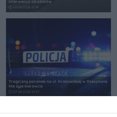
interwencji strażaków
Data dodania artykułu:
07.08.2026 13:18
Tragiczny poranek na ul. Krakowskiej w Rzeszowie.
Nie żyje kierowca
Data dodania artykułu:
07.08.2026 10:37
REKLAMA