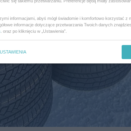
iwić się takiemu przetwarzaniu. Preferencje będą miały zastosowania
szymi informacjami, abyś mógł świadomie i komfortowo korzystać z
gółowe informacje dotyczące przetwarzania Twoich danych znajdzi
s
. oraz po kliknięciu w „Ustawienia”.
USTAWIENIA