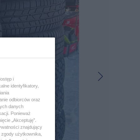
ostęp i
lne identyfikatory,
iania
anie odbiorców oraz
nych danych
kacji. Ponieważ
ięcie „Akceptuję”.
ywatności znajdujący
ą zgody użytkownika,