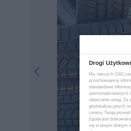
Drogi Użytkow
My, naszych 1162 zau
przechowujemy informa
standardowe informac
spersonalizowanych re
ulepszanie usług. Za
geolokalizacyjnych or
cenimy Twoją prywatno
Zgoda jest dobrowoln
się w lewym dolnym r