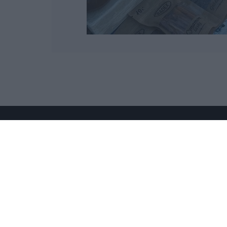
Wydawcą
rzeszow-info.pl
jest:
FUNDACJA MEDIÓW NIEZALEŻNYCH
LIBERTAS
ul. Kopernika 10, 35-002 Rzeszów