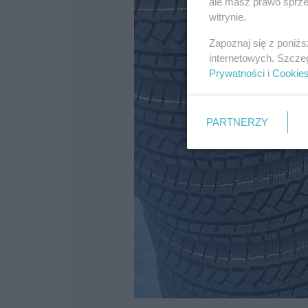
ale masz prawo sprzec
witrynie.
Zapoznaj się z poniż
internetowych. Szcze
Prywatności
i
Cookie
PARTNERZY