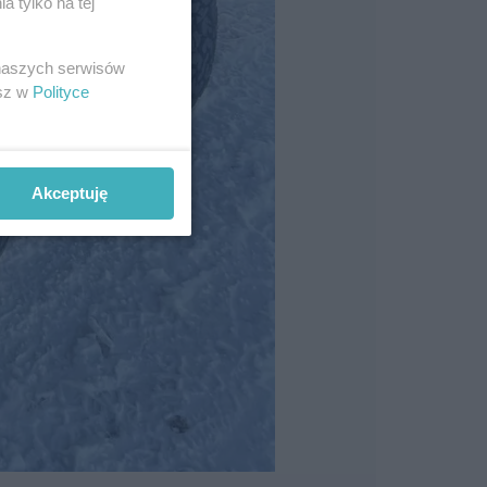
 tylko na tej
 naszych serwisów
esz w
Polityce
Akceptuję