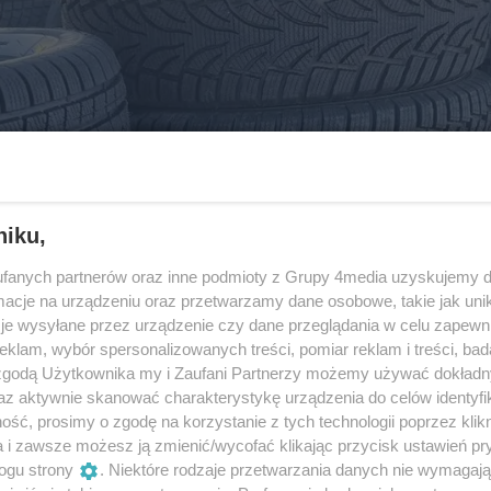
niku,
fanych partnerów oraz inne podmioty z Grupy 4media uzyskujemy d
cje na urządzeniu oraz przetwarzamy dane osobowe, takie jak unika
je wysyłane przez urządzenie czy dane przeglądania w celu zapewn
klam, wybór spersonalizowanych treści, pomiar reklam i treści, bad
 zgodą Użytkownika my i Zaufani Partnerzy możemy używać dokład
az aktywnie skanować charakterystykę urządzenia do celów identyfi
ść, prosimy o zgodę na korzystanie z tych technologii poprzez klikn
a i zawsze możesz ją zmienić/wycofać klikając przycisk ustawień pr
ogu strony
. Niektóre rodzaje przetwarzania danych nie wymagaj