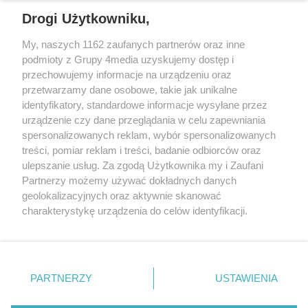
REKLAMA
Drogi Użytkowniku,
My, naszych 1162 zaufanych partnerów oraz inne
podmioty z Grupy 4media uzyskujemy dostęp i
przechowujemy informacje na urządzeniu oraz
przetwarzamy dane osobowe, takie jak unikalne
identyfikatory, standardowe informacje wysyłane przez
urządzenie czy dane przeglądania w celu zapewniania
spersonalizowanych reklam, wybór spersonalizowanych
Wydawcą
rzeszow-info.pl
jest:
treści, pomiar reklam i treści, badanie odbiorców oraz
FUNDACJA MEDIÓW NIEZALEŻNYCH LIBERTAS
ul. Kopernika 10, 35-002 Rzeszów
ulepszanie usług. Za zgodą Użytkownika my i Zaufani
Partnerzy możemy używać dokładnych danych
geolokalizacyjnych oraz aktywnie skanować
e-mail:
redakcja@rzeszow-info.pl
charakterystykę urządzenia do celów identyfikacji.
Ponieważ cenimy Twoją prywatność, prosimy o zgodę na
korzystanie z tych technologii poprzez kliknięcie
„Akceptuję”. Zgoda jest dobrowolna i zawsze możesz ją
Redakcja
Kontakt
Regulamin
Zasady dodawania i publikacji komentarzy
Patronaty
zmienić/wycofać klikając przycisk ustawień prywatności
PARTNERZY
USTAWIENIA
Polityka Prywatności
znajdujący się w lewym dolnym rogu strony
. Niektóre
rodzaje przetwarzania danych nie wymagają zgody