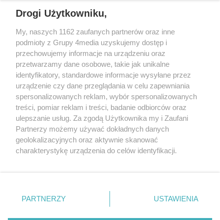
REKLAMA
Drogi Użytkowniku,
My, naszych 1162 zaufanych partnerów oraz inne
podmioty z Grupy 4media uzyskujemy dostęp i
przechowujemy informacje na urządzeniu oraz
przetwarzamy dane osobowe, takie jak unikalne
identyfikatory, standardowe informacje wysyłane przez
urządzenie czy dane przeglądania w celu zapewniania
spersonalizowanych reklam, wybór spersonalizowanych
Wydawcą
rzeszow-info.pl
jest:
treści, pomiar reklam i treści, badanie odbiorców oraz
FUNDACJA MEDIÓW NIEZALEŻNYCH LIBERTAS
ul. Kopernika 10, 35-002 Rzeszów
ulepszanie usług. Za zgodą Użytkownika my i Zaufani
Partnerzy możemy używać dokładnych danych
geolokalizacyjnych oraz aktywnie skanować
e-mail:
redakcja@rzeszow-info.pl
charakterystykę urządzenia do celów identyfikacji.
Ponieważ cenimy Twoją prywatność, prosimy o zgodę na
korzystanie z tych technologii poprzez kliknięcie
„Akceptuję”. Zgoda jest dobrowolna i zawsze możesz ją
Redakcja
Kontakt
Regulamin
Zasady dodawania i publikacji komentarzy
Patronaty
zmienić/wycofać klikając przycisk ustawień prywatności
PARTNERZY
USTAWIENIA
Polityka Prywatności
znajdujący się w lewym dolnym rogu strony
. Niektóre
rodzaje przetwarzania danych nie wymagają zgody