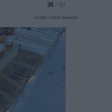
36
/ 80
Źródło: Giełda Sokołów