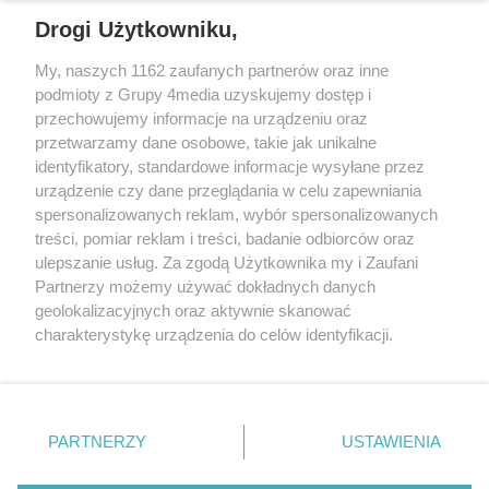
REKLAMA
Drogi Użytkowniku,
My, naszych 1162 zaufanych partnerów oraz inne
podmioty z Grupy 4media uzyskujemy dostęp i
przechowujemy informacje na urządzeniu oraz
przetwarzamy dane osobowe, takie jak unikalne
identyfikatory, standardowe informacje wysyłane przez
urządzenie czy dane przeglądania w celu zapewniania
spersonalizowanych reklam, wybór spersonalizowanych
Wydawcą
rzeszow-info.pl
jest:
treści, pomiar reklam i treści, badanie odbiorców oraz
FUNDACJA MEDIÓW NIEZALEŻNYCH LIBERTAS
ul. Kopernika 10, 35-002 Rzeszów
ulepszanie usług. Za zgodą Użytkownika my i Zaufani
Partnerzy możemy używać dokładnych danych
geolokalizacyjnych oraz aktywnie skanować
e-mail:
redakcja@rzeszow-info.pl
charakterystykę urządzenia do celów identyfikacji.
Ponieważ cenimy Twoją prywatność, prosimy o zgodę na
korzystanie z tych technologii poprzez kliknięcie
„Akceptuję”. Zgoda jest dobrowolna i zawsze możesz ją
Redakcja
Kontakt
Regulamin
Zasady dodawania i publikacji komentarzy
Patronaty
zmienić/wycofać klikając przycisk ustawień prywatności
PARTNERZY
USTAWIENIA
Polityka Prywatności
znajdujący się w lewym dolnym rogu strony
. Niektóre
rodzaje przetwarzania danych nie wymagają zgody