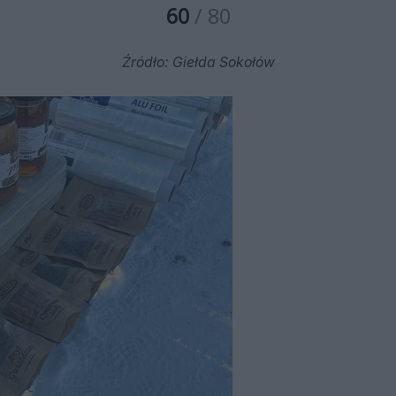
60
/ 80
Źródło: Giełda Sokołów