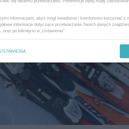
iwić się takiemu przetwarzaniu. Preferencje będą miały zastosowania
szymi informacjami, abyś mógł świadomie i komfortowo korzystać z
gółowe informacje dotyczące przetwarzania Twoich danych znajdzi
s
. oraz po kliknięciu w „Ustawienia”.
USTAWIENIA