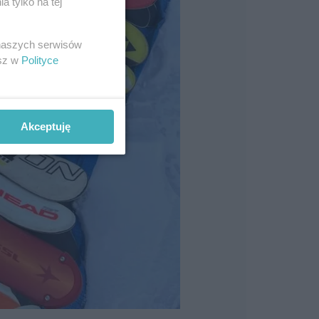
 tylko na tej
 naszych serwisów
esz w
Polityce
Akceptuję