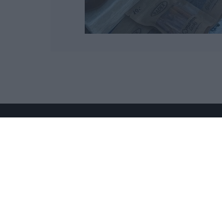
Wydawcą
rzeszow-info.pl
jest:
FUNDACJA MEDIÓW NIEZALEŻNYCH
LIBERTAS
ul. Kopernika 10, 35-002 Rzeszów