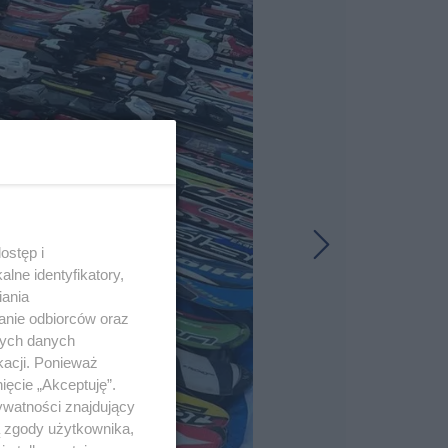
ostęp i
lne identyfikatory,
iania
anie odbiorców oraz
nych danych
kacji. Ponieważ
ięcie „Akceptuję”.
ywatności znajdujący
ą zgody użytkownika,