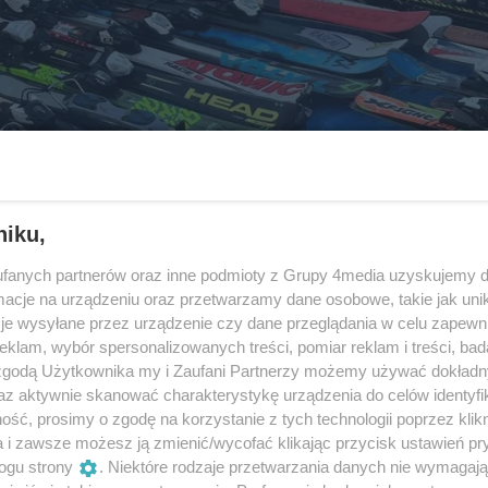
niku,
fanych partnerów oraz inne podmioty z Grupy 4media uzyskujemy d
cje na urządzeniu oraz przetwarzamy dane osobowe, takie jak unika
je wysyłane przez urządzenie czy dane przeglądania w celu zapewn
klam, wybór spersonalizowanych treści, pomiar reklam i treści, bad
 zgodą Użytkownika my i Zaufani Partnerzy możemy używać dokład
az aktywnie skanować charakterystykę urządzenia do celów identyfi
ść, prosimy o zgodę na korzystanie z tych technologii poprzez klikn
a i zawsze możesz ją zmienić/wycofać klikając przycisk ustawień pr
ogu strony
. Niektóre rodzaje przetwarzania danych nie wymagaj