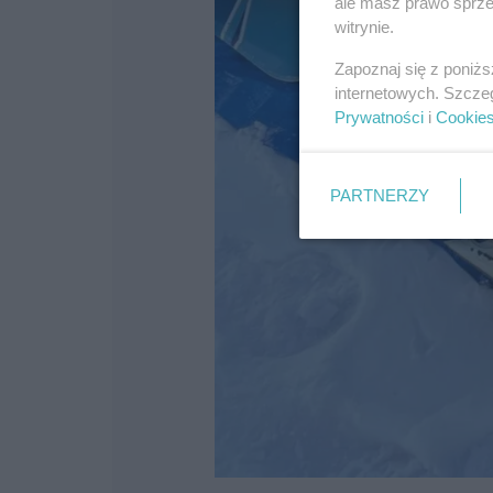
ale masz prawo sprzec
witrynie.
Zapoznaj się z poniż
internetowych. Szcze
Prywatności
i
Cookie
PARTNERZY