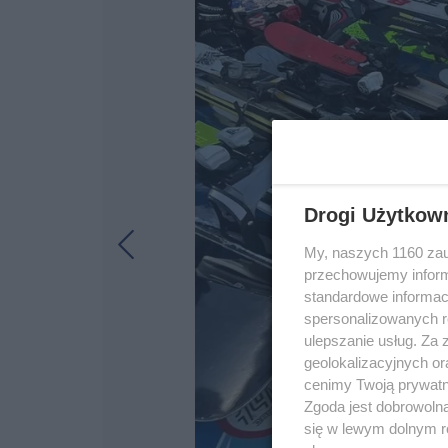
Drogi Użytkow
My, naszych 1160 zau
przechowujemy informa
standardowe informac
spersonalizowanych re
ulepszanie usług. Za
geolokalizacyjnych or
cenimy Twoją prywatno
Zgoda jest dobrowoln
się w lewym dolnym r