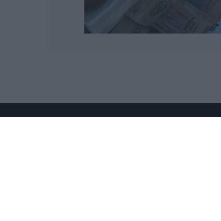
Wydawcą
rzeszow-info.pl
jest:
FUNDACJA MEDIÓW NIEZALEŻNYCH
LIBERTAS
ul. Kopernika 10, 35-002 Rzeszów