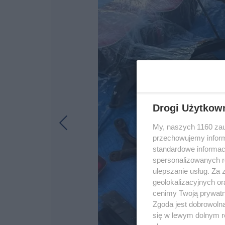
Drogi Użytkow
My, naszych 1160 zau
przechowujemy informa
standardowe informac
spersonalizowanych re
ulepszanie usług. Za
geolokalizacyjnych or
cenimy Twoją prywatno
Zgoda jest dobrowoln
się w lewym dolnym r