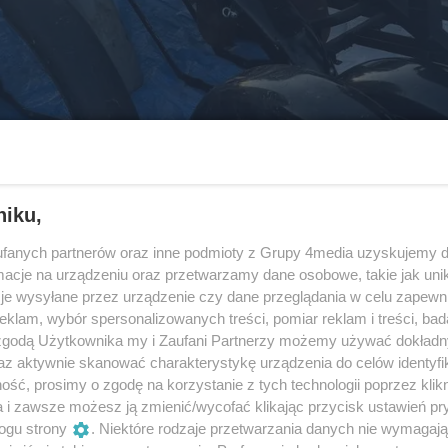
niku,
fanych partnerów oraz inne podmioty z Grupy 4media uzyskujemy d
cje na urządzeniu oraz przetwarzamy dane osobowe, takie jak unika
je wysyłane przez urządzenie czy dane przeglądania w celu zapewn
klam, wybór spersonalizowanych treści, pomiar reklam i treści, bad
 zgodą Użytkownika my i Zaufani Partnerzy możemy używać dokład
az aktywnie skanować charakterystykę urządzenia do celów identyfi
ść, prosimy o zgodę na korzystanie z tych technologii poprzez klikn
a i zawsze możesz ją zmienić/wycofać klikając przycisk ustawień pr
ogu strony
. Niektóre rodzaje przetwarzania danych nie wymagaj