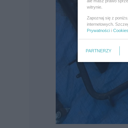
ale masz prawo sprzec
witrynie.
Zapoznaj się z poniż
internetowych. Szcze
Prywatności
i
Cookie
PARTNERZY