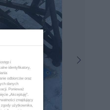
ostęp i
lne identyfikatory,
iania
anie odbiorców oraz
nych danych
kacji. Ponieważ
ięcie „Akceptuję”.
ywatności znajdujący
ą zgody użytkownika,