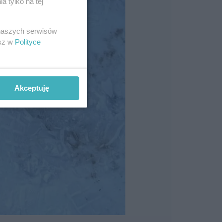
 tylko na tej
 naszych serwisów
esz w
Polityce
Akceptuję