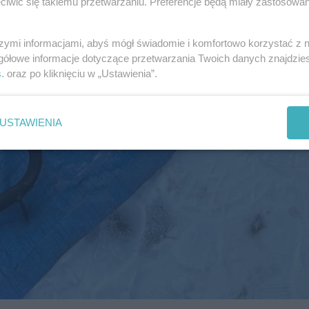
iwić się takiemu przetwarzaniu. Preferencje będą miały zastosowania
szymi informacjami, abyś mógł świadomie i komfortowo korzystać z
gółowe informacje dotyczące przetwarzania Twoich danych znajdzi
s
. oraz po kliknięciu w „Ustawienia”.
USTAWIENIA