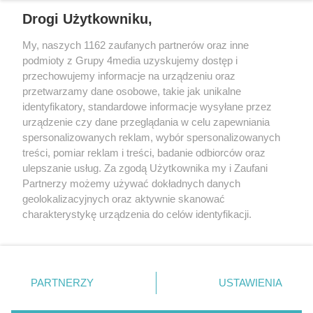
REKLAMA
Drogi Użytkowniku,
My, naszych 1162 zaufanych partnerów oraz inne
podmioty z Grupy 4media uzyskujemy dostęp i
przechowujemy informacje na urządzeniu oraz
przetwarzamy dane osobowe, takie jak unikalne
identyfikatory, standardowe informacje wysyłane przez
urządzenie czy dane przeglądania w celu zapewniania
spersonalizowanych reklam, wybór spersonalizowanych
Wydawcą
rzeszow-info.pl
jest:
treści, pomiar reklam i treści, badanie odbiorców oraz
FUNDACJA MEDIÓW NIEZALEŻNYCH LIBERTAS
ul. Kopernika 10, 35-002 Rzeszów
ulepszanie usług. Za zgodą Użytkownika my i Zaufani
Partnerzy możemy używać dokładnych danych
geolokalizacyjnych oraz aktywnie skanować
e-mail:
redakcja@rzeszow-info.pl
charakterystykę urządzenia do celów identyfikacji.
Ponieważ cenimy Twoją prywatność, prosimy o zgodę na
korzystanie z tych technologii poprzez kliknięcie
„Akceptuję”. Zgoda jest dobrowolna i zawsze możesz ją
Redakcja
Kontakt
Regulamin
Zasady dodawania i publikacji komentarzy
Patronaty
zmienić/wycofać klikając przycisk ustawień prywatności
PARTNERZY
USTAWIENIA
Polityka Prywatności
znajdujący się w lewym dolnym rogu strony
. Niektóre
rodzaje przetwarzania danych nie wymagają zgody