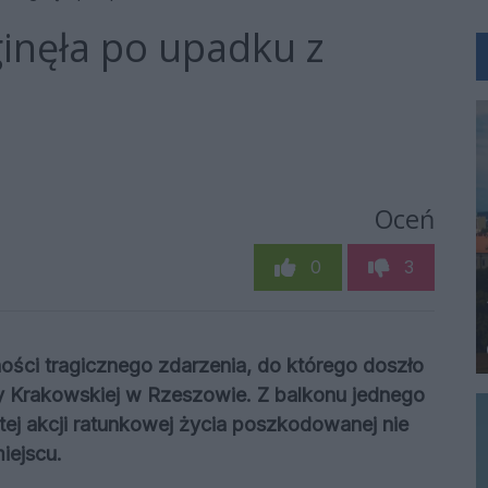
ginęła po upadku z
Oceń
0
3
zności tragicznego zdarzenia, do którego doszło
cy Krakowskiej w Rzeszowie. Z balkonu jednego
ej akcji ratunkowej życia poszkodowanej nie
iejscu.