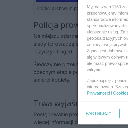
My, naszych 1160 zau
Źródło:
archiwum policji
przechowujemy informa
standardowe informac
Policja prowadzi czynno
spersonalizowanych re
ulepszanie usług. Za
Na miejscu zdarzenia pracują policjanci
geolokalizacyjnych or
ślady i prowadzą czynności mające na c
cenimy Twoją prywatno
Zgoda jest dobrowoln
przyczyn tragedii.
się w lewym dolnym r
ale masz prawo sprzec
Śledczy nie przekazują na razie szcze
witrynie.
obecnym etapie postępowania nie są zn
śmierci kobiety.
Zapoznaj się z poniż
internetowych. Szcze
Prywatności
i
Cookie
Trwa wyjaśnianie sprawy
PARTNERZY
Postępowanie prowadzone jest pod nad
więcej informacji będzie mogła przeka