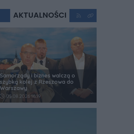
AKTUALNOŚCI
Kliknij aby przejść do kan
Kliknij aby zobaczyć 
Samorządy i biznes walczą o
szybką kolej z Rzeszowa do
Warszawy
Data dodania artykułu:
05.08.2026 16:19