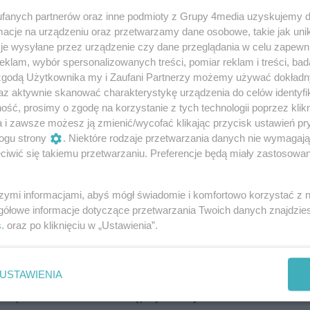
fanych partnerów oraz inne podmioty z Grupy 4media uzyskujemy d
cje na urządzeniu oraz przetwarzamy dane osobowe, takie jak unika
je wysyłane przez urządzenie czy dane przeglądania w celu zapewn
ści pod nadzorem prokuratora
klam, wybór spersonalizowanych treści, pomiar reklam i treści, bad
 zgodą Użytkownika my i Zaufani Partnerzy możemy używać dokład
 oraz prokurator. Funkcjonariusze zabezpieczają
az aktywnie skanować charakterystykę urządzenia do celów identyfi
elu ustalenie dokładnych okoliczności oraz
ść, prosimy o zgodę na korzystanie z tych technologii poprzez klikn
a i zawsze możesz ją zmienić/wycofać klikając przycisk ustawień pr
ogu strony
. Niektóre rodzaje przetwarzania danych nie wymagaj
iwić się takiemu przetwarzaniu. Preferencje będą miały zastosowania
gółowych informacji dotyczących zdarzenia. Na
ane okoliczności, które doprowadziły do
szymi informacjami, abyś mógł świadomie i komfortowo korzystać z
gółowe informacje dotyczące przetwarzania Twoich danych znajdzi
Reklama
s
. oraz po kliknięciu w „Ustawienia”.
USTAWIENIA
zorem prokuratora. Policja zapowiada, że
zać po zakończeniu wstępnych czynności i