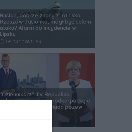
Rusłan, dobrze znany z lotniska
Rzeszów-Jasionka, mógł być celem
ataku? Alarm po incydencie w
Lipsku
Data dodania artykułu:
05.08.2026 14:58
"Dziennikarz" TV Republika
oskarżył wojewodę podkarpacką o
nepotyzm. Ta zapowiada pozew
sądowy
Data dodania artykułu:
05.08.2026 12:31