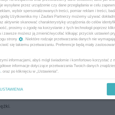
je wysyłane przez urządzenie czy dane przeglądania w celu zapewn
klam, wybór spersonalizowanych treści, pomiar reklam i treści, bad
 zgodą Użytkownika my i Zaufani Partnerzy możemy używać dokład
trzecich - poinformował policjant.
az aktywnie skanować charakterystykę urządzenia do celów identyfi
ść, prosimy o zgodę na korzystanie z tych technologii poprzez klikn
Reklama
a i zawsze możesz ją zmienić/wycofać klikając przycisk ustawień pr
ogu strony
. Niektóre rodzaje przetwarzania danych nie wymagaj
iwić się takiemu przetwarzaniu. Preferencje będą miały zastosowania
szymi informacjami, abyś mógł świadomie i komfortowo korzystać z
nia, ustalani są świadkowie, sprawdzamy,
gółowe informacje dotyczące przetwarzania Twoich danych znajdzi
ring - przekazał kom. Drzał.
s
. oraz po kliknięciu w „Ustawienia”.
z zespołu ratownictwa medycznego i policji,
USTAWIENIA
ciężki.