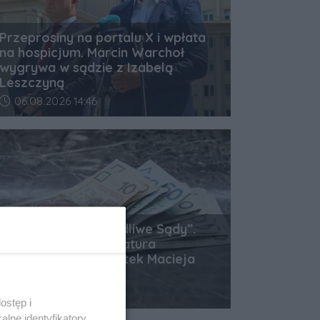
Przeprosiny na portalu X i wpłata
na hospicjum. Marcin Warchoł
wygrywa w sądzie z Izabelą
Leszczyną
Data dodania artykułu:
06.08.2026 14:46
Kampania „Sprawiedliwe Sądy”.
Rzeszowska prokuratura
zabezpieczyła majątek Macieja
Świrskiego
Data dodania artykułu:
06.08.2026 13:37
ostęp i
lne identyfikatory,