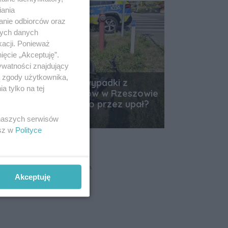
iania
anie odbiorców oraz
nych danych
kacji. Ponieważ
ięcie „Akceptuję”.
ywatności znajdujący
ą zgody użytkownika,
Od rana już cztery wypadki z
 tylko na tej
udziałem jednośladów w Rzeszowie
i okolicach. Wszystko przez upał?
Data dodania artykułu:
06.08.2026 12:36
 naszych serwisów
esz w
Polityce
REKLAMA
Akceptuję