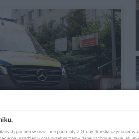
niku,
omisarz Tomasz Drzał, naczelnik Wydziału
fanych partnerów oraz inne podmioty z Grupy 4media uzyskujemy d
zeszowie, kobieta w ciężkim stanie trafiła do
cje na urządzeniu oraz przetwarzamy dane osobowe, takie jak unika