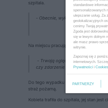
szpitala.
standardowe informac
spersonalizowanych re
ulepszanie usług. Za
- Obecnie, wykluczono udział osób 
geolokalizacyjnych or
cenimy Twoją prywatno
Zgoda jest dobrowoln
się w lewym dolnym r
ale masz prawo sprzec
Na miejscu pracują policjanci.
witrynie.
Zapoznaj się z poniż
- Trwają oględziny miejsca zdarze
internetowych. Szcze
czy zdarzenie zarejestrował monito
Prywatności
i
Cookie
Do tego wypadku zadysponowano, opróc
PARTNERZY
straż pożarną.
Kobieta trafiła do szpitala, jej stan jest 