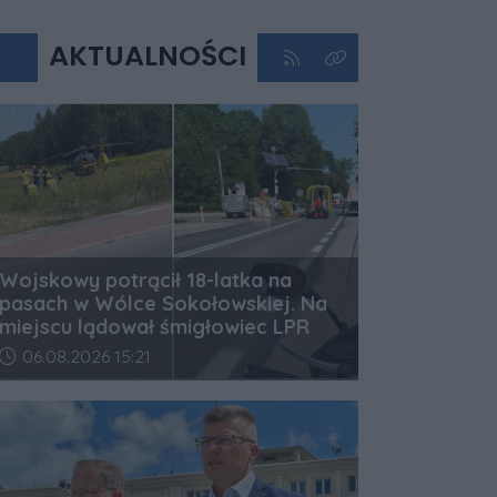
AKTUALNOŚCI
Kliknij aby przejść do kan
Kliknij aby zobaczyć 
Wojskowy potrącił 18-latka na
pasach w Wólce Sokołowskiej. Na
miejscu lądował śmigłowiec LPR
Data dodania artykułu:
06.08.2026 15:21