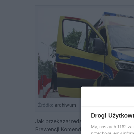
Źródło:
archiwum
Drogi Użytkow
Jak przekazał redakcji Rzeszów Info k
My, naszych 1162 zau
Prewencji Komendy Miejskiej Policji w R
przechowujemy informa