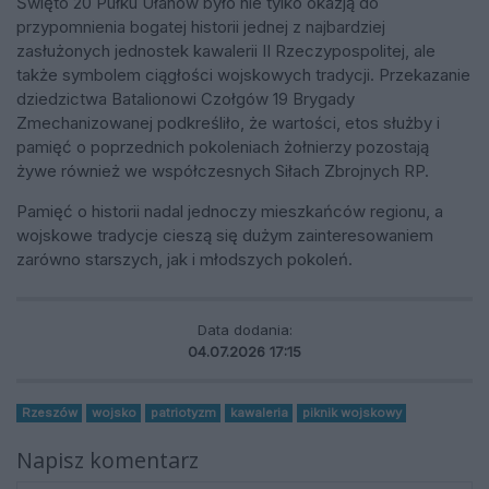
Święto 20 Pułku Ułanów było nie tylko okazją do
przypomnienia bogatej historii jednej z najbardziej
zasłużonych jednostek kawalerii II Rzeczypospolitej, ale
także symbolem ciągłości wojskowych tradycji. Przekazanie
dziedzictwa Batalionowi Czołgów 19 Brygady
Zmechanizowanej podkreśliło, że wartości, etos służby i
pamięć o poprzednich pokoleniach żołnierzy pozostają
żywe również we współczesnych Siłach Zbrojnych RP.
Pamięć o historii nadal jednoczy mieszkańców regionu, a
wojskowe tradycje cieszą się dużym zainteresowaniem
zarówno starszych, jak i młodszych pokoleń.
Data dodania:
04.07.2026 17:15
Rzeszów
wojsko
patriotyzm
kawaleria
piknik wojskowy
Napisz komentarz