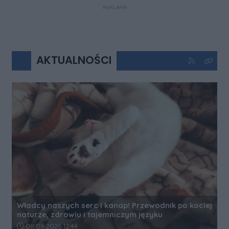
REKLAMA
AKTUALNOŚCI
Kliknij aby 
Kliknij
Władcy naszych serc i kanap! Przewodnik po kociej
naturze, zdrowiu i tajemniczym języku
Data dodania artykułu:
08.08.2026 12:44