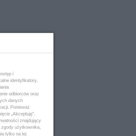
ostęp i
lne identyfikatory,
iania
anie odbiorców oraz
nych danych
kacji. Ponieważ
ięcie „Akceptuję”.
ywatności znajdujący
ą zgody użytkownika,
 tylko na tej