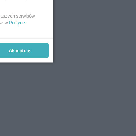
 naszych serwisów
esz w
Polityce
Akceptuję