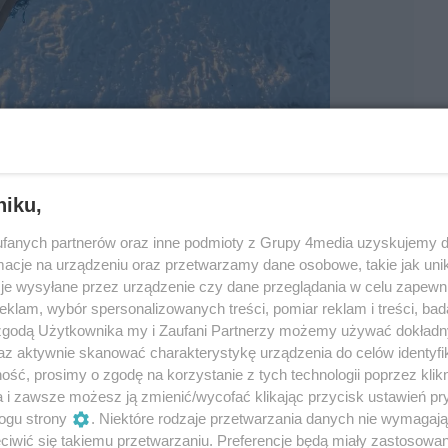
niku,
1
/ 80
fanych partnerów oraz inne podmioty z Grupy 4media uzyskujemy d
cje na urządzeniu oraz przetwarzamy dane osobowe, takie jak unika
: Giełda Sokołów
je wysyłane przez urządzenie czy dane przeglądania w celu zapewn
klam, wybór spersonalizowanych treści, pomiar reklam i treści, bad
 zgodą Użytkownika my i Zaufani Partnerzy możemy używać dokład
az aktywnie skanować charakterystykę urządzenia do celów identyfi
ść, prosimy o zgodę na korzystanie z tych technologii poprzez klikn
a i zawsze możesz ją zmienić/wycofać klikając przycisk ustawień pr
ogu strony
. Niektóre rodzaje przetwarzania danych nie wymagaj
iwić się takiemu przetwarzaniu. Preferencje będą miały zastosowania