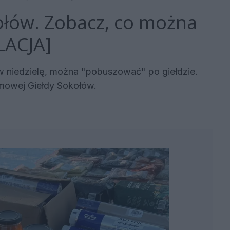
łów. Zobacz, co można
LACJA]
w niedzielę, można "pobuszować" po giełdzie.
imowej Giełdy Sokołów.