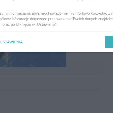
szymi informacjami, abyś mógł świadomie i komfortowo korzystać z
gółowe informacje dotyczące przetwarzania Twoich danych znajdzi
s
. oraz po kliknięciu w „Ustawienia”.
USTAWIENIA