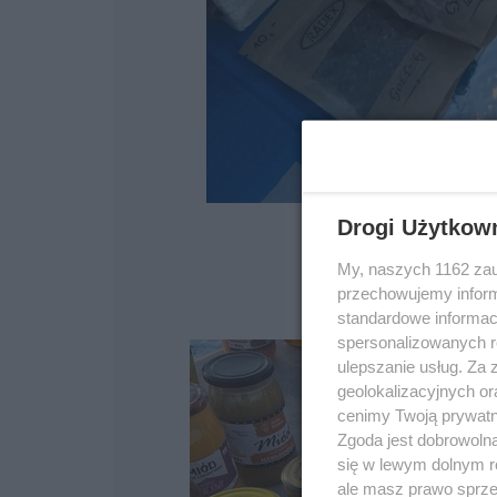
Drogi Użytkow
My, naszych 1162 zau
przechowujemy informa
Źródło
standardowe informac
spersonalizowanych re
ulepszanie usług. Za
geolokalizacyjnych or
cenimy Twoją prywatno
Zgoda jest dobrowoln
się w lewym dolnym r
ale masz prawo sprzec