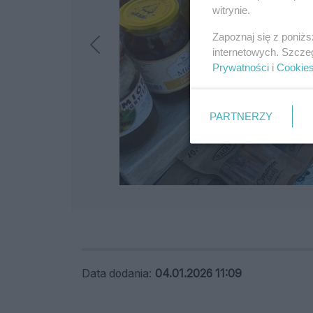
witrynie.
Zapoznaj się z poniż
internetowych. Szcze
Prywatności
i
Cookie
PARTNERZY
Data dodania:
04.01.2026 11:09