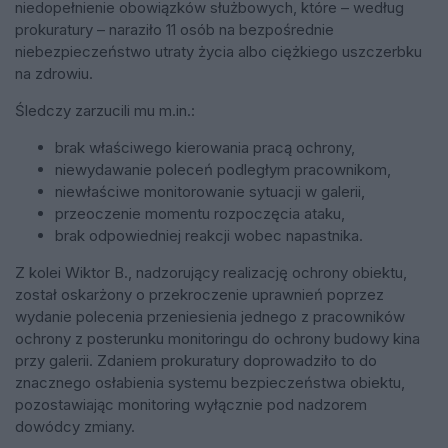
niedopełnienie obowiązków służbowych, które – według
prokuratury – naraziło 11 osób na bezpośrednie
niebezpieczeństwo utraty życia albo ciężkiego uszczerbku
na zdrowiu.
Śledczy zarzucili mu m.in.:
brak właściwego kierowania pracą ochrony,
niewydawanie poleceń podległym pracownikom,
niewłaściwe monitorowanie sytuacji w galerii,
przeoczenie momentu rozpoczęcia ataku,
brak odpowiedniej reakcji wobec napastnika.
Z kolei Wiktor B., nadzorujący realizację ochrony obiektu,
został oskarżony o przekroczenie uprawnień poprzez
wydanie polecenia przeniesienia jednego z pracowników
ochrony z posterunku monitoringu do ochrony budowy kina
przy galerii. Zdaniem prokuratury doprowadziło to do
znacznego osłabienia systemu bezpieczeństwa obiektu,
pozostawiając monitoring wyłącznie pod nadzorem
dowódcy zmiany.