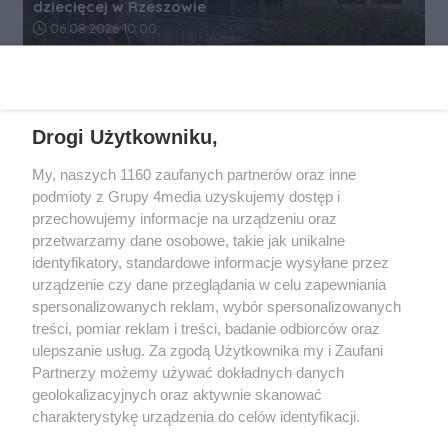
dziecięcej w Rzeszowie
Data dodania artykułu:
06.08.2026 10:00
REKLAMA
Drogi Użytkowniku,
My, naszych 1160 zaufanych partnerów oraz inne
podmioty z Grupy 4media uzyskujemy dostęp i
przechowujemy informacje na urządzeniu oraz
przetwarzamy dane osobowe, takie jak unikalne
identyfikatory, standardowe informacje wysyłane przez
urządzenie czy dane przeglądania w celu zapewniania
spersonalizowanych reklam, wybór spersonalizowanych
Wydawcą
rzeszow-info.pl
jest:
treści, pomiar reklam i treści, badanie odbiorców oraz
FUNDACJA MEDIÓW NIEZALEŻNYCH LIBERTAS
ul. Kopernika 10, 35-002 Rzeszów
ulepszanie usług. Za zgodą Użytkownika my i Zaufani
Partnerzy możemy używać dokładnych danych
geolokalizacyjnych oraz aktywnie skanować
e-mail:
redakcja@rzeszow-info.pl
charakterystykę urządzenia do celów identyfikacji.
Ponieważ cenimy Twoją prywatność, prosimy o zgodę na