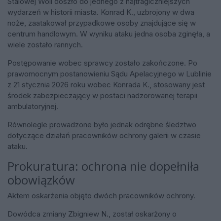
Stalowej Woli doszło do jednego z najtragiczniejszych
wydarzeń w historii miasta. Konrad K., uzbrojony w dwa
noże, zaatakował przypadkowe osoby znajdujące się w
centrum handlowym. W wyniku ataku jedna osoba zginęła, a
wiele zostało rannych.
Postępowanie wobec sprawcy zostało zakończone. Po
prawomocnym postanowieniu Sądu Apelacyjnego w Lublinie
z 21 stycznia 2026 roku wobec Konrada K., stosowany jest
środek zabezpieczający w postaci nadzorowanej terapii
ambulatoryjnej.
Równolegle prowadzone było jednak odrębne śledztwo
dotyczące działań pracowników ochrony galerii w czasie
ataku.
Prokuratura: ochrona nie dopełniła
obowiązków
Aktem oskarżenia objęto dwóch pracowników ochrony.
Dowódca zmiany Zbigniew N., został oskarżony o