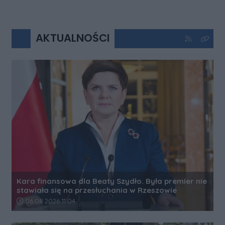
AKTUALNOŚCI
Kliknij aby 
Kliknij
Kara finansowa dla Beaty Szydło. Była premier nie
stawiała się na przesłuchania w Rzeszowie
Data dodania artykułu:
06.08.2026 11:04