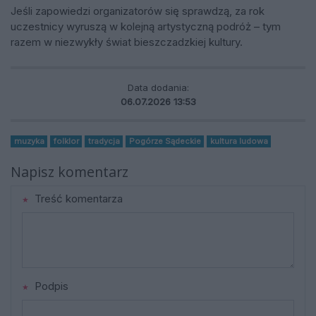
Jeśli zapowiedzi organizatorów się sprawdzą, za rok
uczestnicy wyruszą w kolejną artystyczną podróż – tym
razem w niezwykły świat bieszczadzkiej kultury.
Data dodania:
06.07.2026 13:53
muzyka
folklor
tradycja
Pogórze Sądeckie
kultura ludowa
Napisz komentarz
Treść komentarza
Podpis