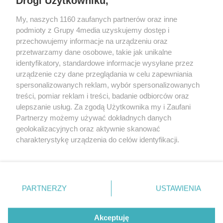
Drogi Użytkowniku,
My, naszych 1160 zaufanych partnerów oraz inne
podmioty z Grupy 4media uzyskujemy dostęp i
przechowujemy informacje na urządzeniu oraz
przetwarzamy dane osobowe, takie jak unikalne
identyfikatory, standardowe informacje wysyłane przez
urządzenie czy dane przeglądania w celu zapewniania
spersonalizowanych reklam, wybór spersonalizowanych
Wydawcą
rzeszow-info.pl
jest:
treści, pomiar reklam i treści, badanie odbiorców oraz
FUNDACJA MEDIÓW NIEZALEŻNYCH LIBERTAS
ul. Kopernika 10, 35-002 Rzeszów
ulepszanie usług. Za zgodą Użytkownika my i Zaufani
Partnerzy możemy używać dokładnych danych
geolokalizacyjnych oraz aktywnie skanować
e-mail:
redakcja@rzeszow-info.pl
charakterystykę urządzenia do celów identyfikacji.
Ponieważ cenimy Twoją prywatność, prosimy o zgodę na
korzystanie z tych technologii poprzez kliknięcie
„Akceptuję”. Zgoda jest dobrowolna i zawsze możesz ją
Redakcja
Kontakt
Regulamin
Zasady dodawania i publikacji komentarzy
Patronaty
zmienić/wycofać klikając przycisk ustawień prywatności
PARTNERZY
USTAWIENIA
Polityka Prywatności
znajdujący się w lewym dolnym rogu strony
. Niektóre
rodzaje przetwarzania danych nie wymagają zgody
użytkownika, ale masz prawo sprzeciwić się takiemu
Akceptuję