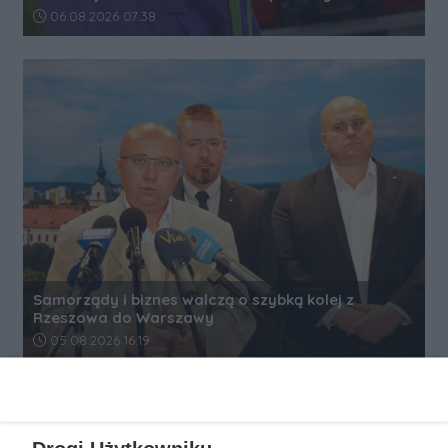
Data dodania artykułu:
06.08.2026 07:38
Samorządy i biznes walczą o szybką kolej z
Rzeszowa do Warszawy
Data dodania artykułu:
05.08.2026 16:19
REKLAMA