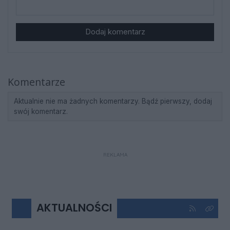
Dodaj komentarz
Komentarze
Aktualnie nie ma żadnych komentarzy. Bądź pierwszy, dodaj
swój komentarz.
REKLAMA
AKTUALNOŚCI
Kliknij aby 
Kliknij