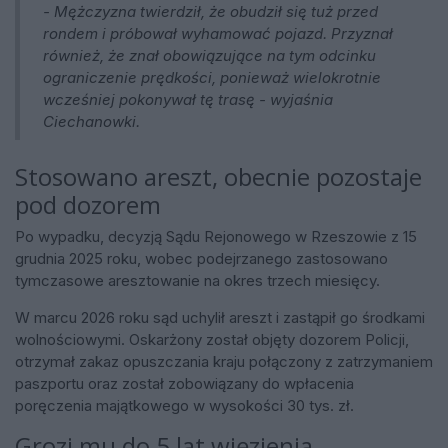
- Mężczyzna twierdził, że obudził się tuż przed
rondem i próbował wyhamować pojazd. Przyznał
również, że znał obowiązujące na tym odcinku
ograniczenie prędkości, ponieważ wielokrotnie
wcześniej pokonywał tę trasę - wyjaśnia
Ciechanowki.
Stosowano areszt, obecnie pozostaje
pod dozorem
Po wypadku, decyzją Sądu Rejonowego w Rzeszowie z 15
grudnia 2025 roku, wobec podejrzanego zastosowano
tymczasowe aresztowanie na okres trzech miesięcy.
W marcu 2026 roku sąd uchylił areszt i zastąpił go środkami
wolnościowymi. Oskarżony został objęty dozorem Policji,
otrzymał zakaz opuszczania kraju połączony z zatrzymaniem
paszportu oraz został zobowiązany do wpłacenia
poręczenia majątkowego w wysokości 30 tys. zł.
Grozi mu do 5 lat więzienia