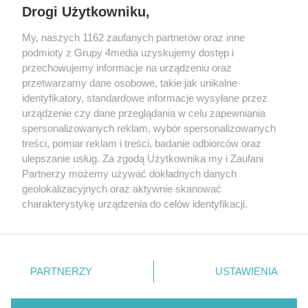
REKLAMA
Drogi Użytkowniku,
My, naszych 1162 zaufanych partnerów oraz inne
podmioty z Grupy 4media uzyskujemy dostęp i
przechowujemy informacje na urządzeniu oraz
przetwarzamy dane osobowe, takie jak unikalne
identyfikatory, standardowe informacje wysyłane przez
urządzenie czy dane przeglądania w celu zapewniania
spersonalizowanych reklam, wybór spersonalizowanych
Wydawcą
rzeszow-info.pl
jest:
treści, pomiar reklam i treści, badanie odbiorców oraz
FUNDACJA MEDIÓW NIEZALEŻNYCH LIBERTAS
ul. Kopernika 10, 35-002 Rzeszów
ulepszanie usług. Za zgodą Użytkownika my i Zaufani
Partnerzy możemy używać dokładnych danych
geolokalizacyjnych oraz aktywnie skanować
e-mail:
redakcja@rzeszow-info.pl
charakterystykę urządzenia do celów identyfikacji.
Ponieważ cenimy Twoją prywatność, prosimy o zgodę na
korzystanie z tych technologii poprzez kliknięcie
„Akceptuję”. Zgoda jest dobrowolna i zawsze możesz ją
Redakcja
Kontakt
Regulamin
Zasady dodawania i publikacji komentarzy
Patronaty
zmienić/wycofać klikając przycisk ustawień prywatności
PARTNERZY
USTAWIENIA
Polityka Prywatności
znajdujący się w lewym dolnym rogu strony
. Niektóre
rodzaje przetwarzania danych nie wymagają zgody