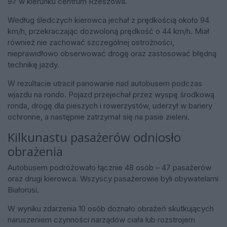
97 w kierunku centrum Rzeszowa.
Według śledczych kierowca jechał z prędkością około 94
km/h, przekraczając dozwoloną prędkość o 44 km/h. Miał
również nie zachować szczególnej ostrożności,
nieprawidłowo obserwować drogę oraz zastosować błędną
technikę jazdy.
W rezultacie utracił panowanie nad autobusem podczas
wjazdu na rondo. Pojazd przejechał przez wyspę środkową
ronda, drogę dla pieszych i rowerzystów, uderzył w bariery
ochronne, a następnie zatrzymał się na pasie zieleni.
Kilkunastu pasażerów odniosło
obrażenia
Autobusem podróżowało łącznie 48 osób – 47 pasażerów
oraz drugi kierowca. Wszyscy pasażerowie byli obywatelami
Białorusi.
W wyniku zdarzenia 10 osób doznało obrażeń skutkujących
naruszeniem czynności narządów ciała lub rozstrojem