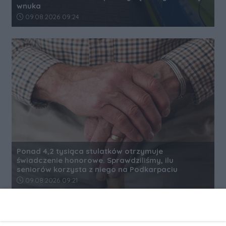
wnuka
Data dodania artykułu:
09.08.2026 09:24
Ponad 4,2 tysiąca stulatków otrzymuje
świadczenie honorowe. Sprawdziliśmy, ilu
seniorów korzysta z niego na Podkarpaciu
Data dodania artykułu:
09.08.2026 09:21