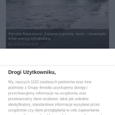
Paraliż Rzeszowa! Zalane szpitale, teatr i dziesiątki
interwencji strażaków
Data dodania artykułu:
07.08.2026 13:18
REKLAMA
Drogi Użytkowniku,
My, naszych 1162 zaufanych partnerów oraz inne
podmioty z Grupy 4media uzyskujemy dostęp i
przechowujemy informacje na urządzeniu oraz
przetwarzamy dane osobowe, takie jak unikalne
identyfikatory, standardowe informacje wysyłane przez
urządzenie czy dane przeglądania w celu zapewniania