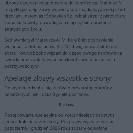
obrony rażąco niewspółmierny do zagrożenia. Mateusz M.
rozpylił gaz pieprzowy wobec osób znajdujących się przed
drzwiami, natomiast Sebastian Sz. oddał strzał z pistoletu w
kierunku kobiety, powodując u niej ciężkie obrażenia
zagrażające życiu.
Sąd wymierzył Mateuszowi M. karę 8 lat pozbawienia
wolności, a Sebastianowi Sz. 10 lat więzienia. Oskarżeni
zostali również zobowiązani do częściowego naprawienia
szkody oraz zapłaty wysokich kwot zadośćuczynienia
pokrzywdzonym.
Apelacje złożyły wszystkie strony
Od wyroku odwołali się zarówno prokurator, obrońcy
oskarżonych, jak i oskarżyciele posiłkowi.
Reklama
Postępowanie apelacyjne od wielu miesięcy napotyka
jednak kolejne przeszkody. Rozprawy wyznaczone na
październik i grudzień 2025 roku zostały odwołane,