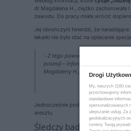
Według informacji, które
cytuje „Gazet
dr Magdalena H., ciężko zachorowała i
zawodu. Do pracy miała wrócić dopiero 
Jej obrończyni twierdzi, że narastające
lekarki nie było stać na opłacenie spec
- Z tego powodu miała zdecydować
posesji – informuje „Gazetę Wybor
Magdaleny H., z urzędu.
Drogi Użytkow
My, naszych 1160 zau
przechowujemy informa
standardowe informac
Jednocześnie podejrzana ma obawiać si
spersonalizowanych re
ulepszanie usług. Za
aresztu.
geolokalizacyjnych or
Śledczy badają pochodz
cenimy Twoją prywatno
Zgoda jest dobrowoln