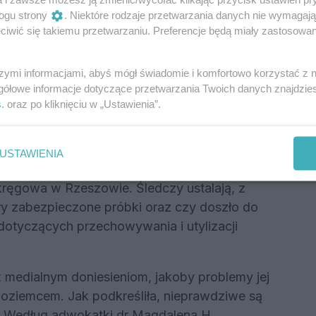
ogu strony
. Niektóre rodzaje przetwarzania danych nie wymagaj
nowi właściciele nieruchomości w Lutoryżu
iwić się takiemu przetwarzaniu. Preferencje będą miały zastosowania
bót odkryto zakopane odpady medyczne. W
 prowadziły szczegółowe przeszukania z
szymi informacjami, abyś mógł świadomie i komfortowo korzystać z
ropiących.
gółowe informacje dotyczące przetwarzania Twoich danych znajdzi
s
. oraz po kliknięciu w „Ustawienia”.
sięcy szkiełek laboratoryjnych, bloczków
 34 ludzkich płodów.
edztwo
USTAWIENIA
ręgowa w Rzeszowie. Śledczy ustalają, z
y zabezpieczone próbki oraz czy doszło do
otyczących przechowywania i utylizacji
 medialnym doniesieniom, jakoby problemy jej
zoziemcem. Jak podkreśliła, nieprawdziwe są
. Według adwokatki dr Magdalena H.,