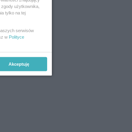
ą zgody użytkownika,
 tylko na tej
 naszych serwisów
esz w
Polityce
Akceptuję