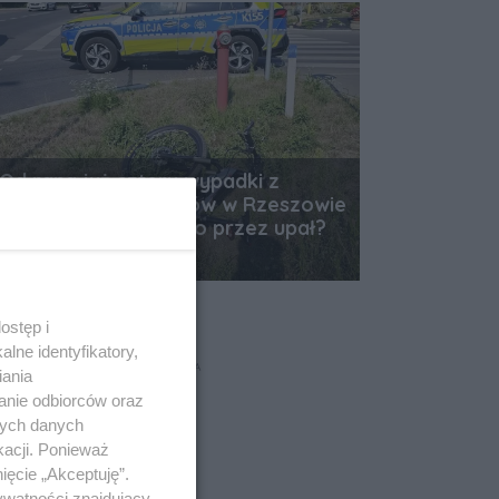
Od rana już cztery wypadki z
udziałem jednośladów w Rzeszowie
i okolicach. Wszystko przez upał?
Data dodania artykułu:
06.08.2026 12:36
ostęp i
lne identyfikatory,
REKLAMA
iania
anie odbiorców oraz
nych danych
kacji. Ponieważ
ięcie „Akceptuję”.
ywatności znajdujący