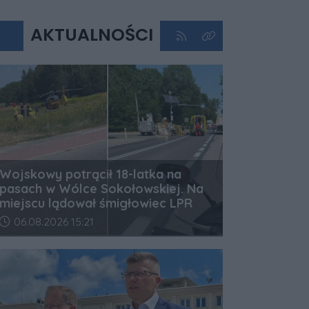
AKTUALNOŚCI
Kliknij aby przejść do kan
Kliknij aby zobaczyć 
Wojskowy potrącił 18-latka na
pasach w Wólce Sokołowskiej. Na
miejscu lądował śmigłowiec LPR
Data dodania artykułu:
06.08.2026 15:21