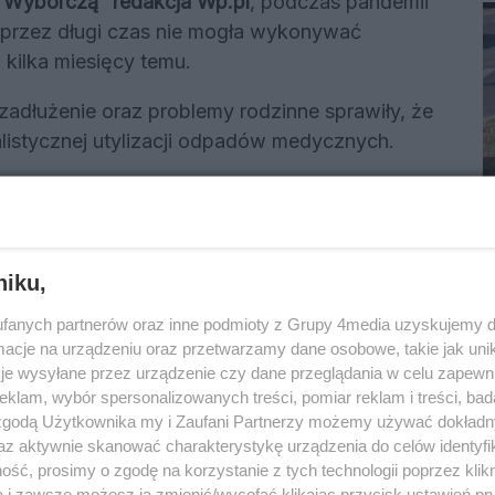
ę Wyborczą” redakcja Wp.pl
, podczas pandemii
 przez długi czas nie mogła wykonywać
kilka miesięcy temu.
 zadłużenie oraz problemy rodzinne sprawiły, że
jalistycznej utylizacji odpadów medycznych.
 się na zakopywanie ich na własnej
czą” Patrycja Chobel, obrończyni
niku,
Reklama
fanych partnerów oraz inne podmioty z Grupy 4media uzyskujemy d
cje na urządzeniu oraz przetwarzamy dane osobowe, takie jak unika
je wysyłane przez urządzenie czy dane przeglądania w celu zapewn
ę medialnych ataków, ale liczy na opuszczenie
klam, wybór spersonalizowanych treści, pomiar reklam i treści, bad
 zgodą Użytkownika my i Zaufani Partnerzy możemy używać dokład
az aktywnie skanować charakterystykę urządzenia do celów identyfi
enie materiałów
ść, prosimy o zgodę na korzystanie z tych technologii poprzez klikn
a i zawsze możesz ją zmienić/wycofać klikając przycisk ustawień pr