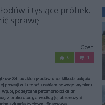
łodów i tysiące próbek.
nić sprawę
Oceń
0
1
tków 34 ludzkich płodów oraz kilkudziesięciu
ej posesji w Lutoryżu nabiera nowego wymiaru.
 Wp.pl, podejrzana patomorfolożka dr
cę z prokuraturą, a według jej obrończyni
udna sytuacja życiowa i finansowa.