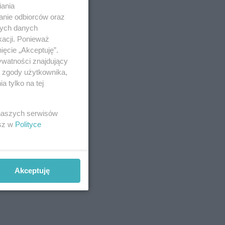
iania
anie odbiorców oraz
nych danych
kacji. Ponieważ
ięcie „Akceptuję”.
ywatności znajdujący
ą zgody użytkownika,
 tylko na tej
 naszych serwisów
esz w
Polityce
Akceptuję