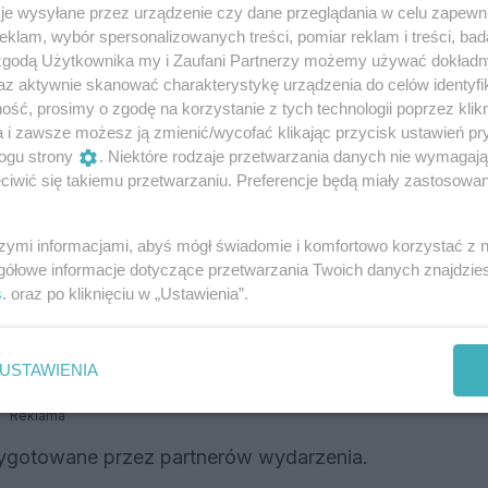
małych pacjentów ogromna dawka siły do
je wysyłane przez urządzenie czy dane przeglądania w celu zapewn
iego turnieju w całości zasili konto fundacji i
klam, wybór spersonalizowanych treści, pomiar reklam i treści, bad
ych pragnień.
 zgodą Użytkownika my i Zaufani Partnerzy możemy używać dokład
az aktywnie skanować charakterystykę urządzenia do celów identyfi
kcje dla całych rodzin
ść, prosimy o zgodę na korzystanie z tych technologii poprzez klikn
a i zawsze możesz ją zmienić/wycofać klikając przycisk ustawień pr
 oraz Rzeszowski Ośrodek Sportu i Rekreacji –
ogu strony
. Niektóre rodzaje przetwarzania danych nie wymagaj
iwić się takiemu przetwarzaniu. Preferencje będą miały zastosowania
ło pełne wrażeń nie tylko dla fanów siatkówki.
innego, a w programie przewidziano mnóstwo
szymi informacjami, abyś mógł świadomie i komfortowo korzystać z
gółowe informacje dotyczące przetwarzania Twoich danych znajdzi
y oraz specjalny konkurs plastyczny połączony
s
. oraz po kliknięciu w „Ustawienia”.
USTAWIENIA
zne niespodzianki.
Reklama
zygotowane przez partnerów wydarzenia.