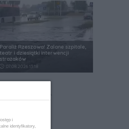
Paraliż Rzeszowa! Zalane szpitale,
teatr i dziesiątki interwencji
strażaków
Data dodania artykułu:
07.08.2026 13:18
REKLAMA
ostęp i
lne identyfikatory,