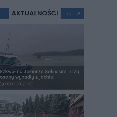
AKTUALNOŚCI
Kliknij aby przejść do kan
Kliknij aby zobaczyć 
Szkwał na Jeziorze Solińskim. Trzy
osoby wypadły z jachtu!
Data dodania artykułu:
07.08.2026 19:31