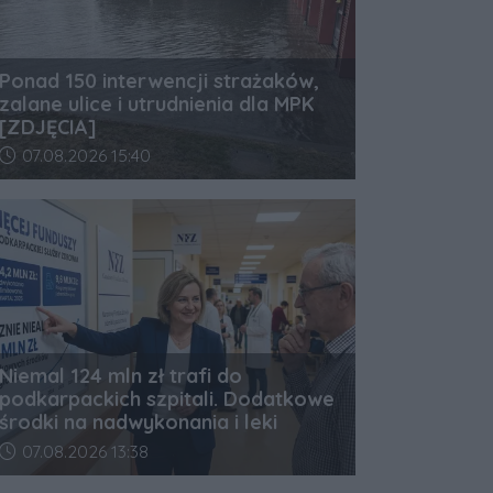
Ponad 150 interwencji strażaków,
zalane ulice i utrudnienia dla MPK
[ZDJĘCIA]
Data dodania artykułu:
07.08.2026 15:40
Niemal 124 mln zł trafi do
podkarpackich szpitali. Dodatkowe
środki na nadwykonania i leki
Data dodania artykułu:
07.08.2026 13:38