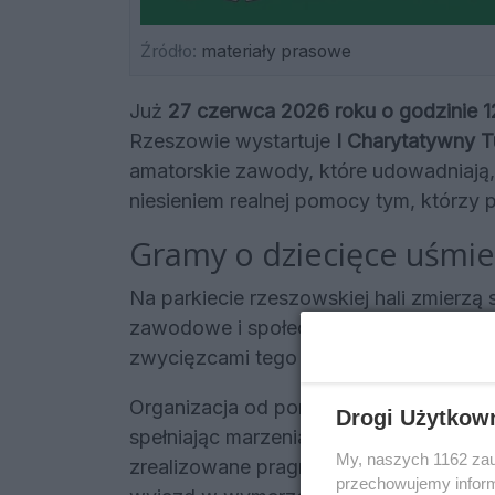
Źródło:
materiały prasowe
Już
27 czerwca 2026 roku o godzinie 1
Rzeszowie wystartuje
I Charytatywny T
amatorskie zawody, które udowadniają,
niesieniem realnej pomocy tym, którzy po
Gramy o dziecięce uśmi
Na parkiecie rzeszowskiej hali zmierzą
zawodowe i społeczne. Choć zawodnic
zwycięzcami tego dnia mają być Podop
Organizacja od ponad dwóch dekad udowa
Drogi Użytkow
spełniając marzenia dzieci cierpiących 
My, naszych 1162 zau
zrealizowane pragnienie – czy to spot
przechowujemy informa