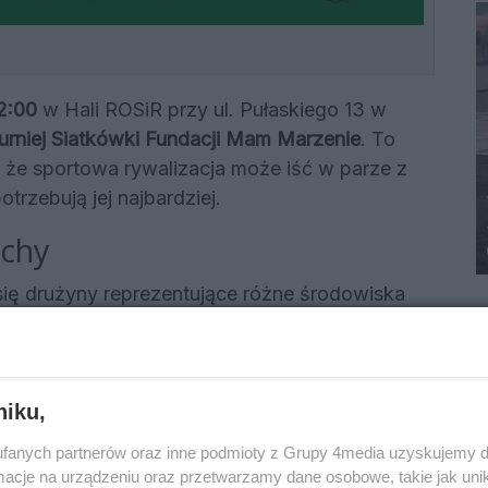
2:00
w Hali ROSiR przy ul. Pułaskiego 13 w
urniej Siatkówki Fundacji Mam Marzenie
. To
 że sportowa rywalizacja może iść w parze z
trzebują jej najbardziej.
echy
 się drużyny reprezentujące różne środowiska
y powalczą o puchar, prawdziwymi
ieczni Fundacji Mam Marzenie.
dnia, że niemożliwe nie istnieje, regularnie
niku,
na choroby zagrażające ich życiu. Każde
fanych partnerów oraz inne podmioty z Grupy 4media uzyskujemy d
kanie z idolem, nowy sprzęt komputerowy, czy
cje na urządzeniu oraz przetwarzamy dane osobowe, takie jak unika