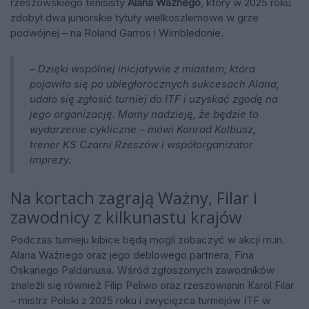
rzeszowskiego tenisisty
Alana Ważnego
, który w 2025 roku
zdobył dwa juniorskie tytuły wielkoszlemowe w grze
podwójnej – na Roland Garros i Wimbledonie.
– Dzięki wspólnej inicjatywie z miastem, która
pojawiła się po ubiegłorocznych sukcesach Alana,
udało się zgłosić turniej do ITF i uzyskać zgodę na
jego organizację. Mamy nadzieję, że będzie to
wydarzenie cykliczne – mówi Konrad Kolbusz,
trener KS Czarni Rzeszów i współorganizator
imprezy.
Na kortach zagrają Ważny, Filar i
zawodnicy z kilkunastu krajów
Podczas turnieju kibice będą mogli zobaczyć w akcji m.in.
Alana Ważnego oraz jego deblowego partnera, Fina
Oskariego Paldaniusa. Wśród zgłoszonych zawodników
znaleźli się również Filip Peliwo oraz rzeszowianin Karol Filar
– mistrz Polski z 2025 roku i zwycięzca turniejów ITF w