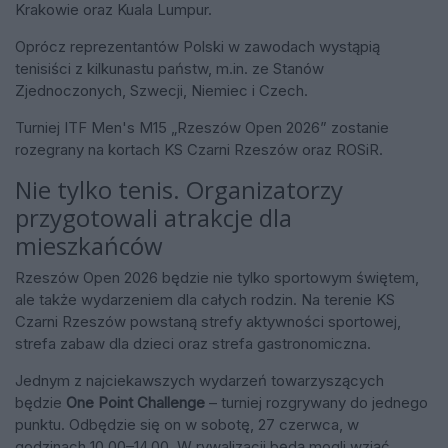
Krakowie oraz Kuala Lumpur.
Oprócz reprezentantów Polski w zawodach wystąpią
tenisiści z kilkunastu państw, m.in. ze Stanów
Zjednoczonych, Szwecji, Niemiec i Czech.
Turniej ITF Men's M15 „Rzeszów Open 2026” zostanie
rozegrany na kortach KS Czarni Rzeszów oraz ROSiR.
Nie tylko tenis. Organizatorzy
przygotowali atrakcje dla
mieszkańców
Rzeszów Open 2026 będzie nie tylko sportowym świętem,
ale także wydarzeniem dla całych rodzin. Na terenie KS
Czarni Rzeszów powstaną strefy aktywności sportowej,
strefa zabaw dla dzieci oraz strefa gastronomiczna.
Jednym z najciekawszych wydarzeń towarzyszących
będzie
One Point Challenge
– turniej rozgrywany do jednego
punktu. Odbędzie się on w sobotę, 27 czerwca, w
godzinach 10.00–14.00. W rywalizacji będą mogli wziąć