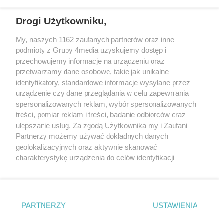
REKLAMA
Drogi Użytkowniku,
My, naszych 1162 zaufanych partnerów oraz inne
podmioty z Grupy 4media uzyskujemy dostęp i
przechowujemy informacje na urządzeniu oraz
przetwarzamy dane osobowe, takie jak unikalne
identyfikatory, standardowe informacje wysyłane przez
urządzenie czy dane przeglądania w celu zapewniania
spersonalizowanych reklam, wybór spersonalizowanych
Wydawcą
rzeszow-info.pl
jest:
treści, pomiar reklam i treści, badanie odbiorców oraz
FUNDACJA MEDIÓW NIEZALEŻNYCH LIBERTAS
ul. Kopernika 10, 35-002 Rzeszów
ulepszanie usług. Za zgodą Użytkownika my i Zaufani
Partnerzy możemy używać dokładnych danych
geolokalizacyjnych oraz aktywnie skanować
e-mail:
redakcja@rzeszow-info.pl
charakterystykę urządzenia do celów identyfikacji.
Ponieważ cenimy Twoją prywatność, prosimy o zgodę na
korzystanie z tych technologii poprzez kliknięcie
„Akceptuję”. Zgoda jest dobrowolna i zawsze możesz ją
Redakcja
Kontakt
Regulamin
Zasady dodawania i publikacji komentarzy
Patronaty
zmienić/wycofać klikając przycisk ustawień prywatności
PARTNERZY
USTAWIENIA
Polityka Prywatności
znajdujący się w lewym dolnym rogu strony
. Niektóre