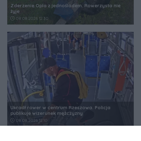
Zderzenie Opla z jednośladem. Rowerzysta nie
żyje
Data dodania artykułu:
08.08.2026 12:30
Ukradł rower w centrum Rzeszowa. Policja
publikuje wizerunek mężczyzny
Data dodania artykułu:
08.08.2026 12:10