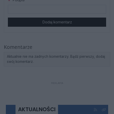
Dodaj komentarz
Komentarze
Aktualnie nie ma żadnych komentarzy. Bądź pierwszy, dodaj
swój komentarz.
REKLAMA
AKTUALNOŚCI
Kliknij aby 
Kliknij