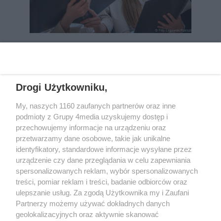
REKLAMA
Drogi Użytkowniku,
My, naszych 1160 zaufanych partnerów oraz inne
podmioty z Grupy 4media uzyskujemy dostęp i
przechowujemy informacje na urządzeniu oraz
przetwarzamy dane osobowe, takie jak unikalne
identyfikatory, standardowe informacje wysyłane przez
urządzenie czy dane przeglądania w celu zapewniania
spersonalizowanych reklam, wybór spersonalizowanych
Wydawcą
rzeszow-info.pl
jest:
treści, pomiar reklam i treści, badanie odbiorców oraz
FUNDACJA MEDIÓW NIEZALEŻNYCH LIBERTAS
ul. Kopernika 10, 35-002 Rzeszów
ulepszanie usług. Za zgodą Użytkownika my i Zaufani
Partnerzy możemy używać dokładnych danych
geolokalizacyjnych oraz aktywnie skanować
e-mail:
redakcja@rzeszow-info.pl