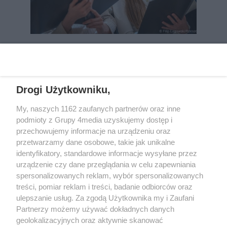
REKLAMA
Drogi Użytkowniku,
My, naszych 1162 zaufanych partnerów oraz inne
podmioty z Grupy 4media uzyskujemy dostęp i
przechowujemy informacje na urządzeniu oraz
przetwarzamy dane osobowe, takie jak unikalne
identyfikatory, standardowe informacje wysyłane przez
urządzenie czy dane przeglądania w celu zapewniania
spersonalizowanych reklam, wybór spersonalizowanych
Wydawcą
rzeszow-info.pl
jest:
treści, pomiar reklam i treści, badanie odbiorców oraz
FUNDACJA MEDIÓW NIEZALEŻNYCH LIBERTAS
ul. Kopernika 10, 35-002 Rzeszów
ulepszanie usług. Za zgodą Użytkownika my i Zaufani
Partnerzy możemy używać dokładnych danych
geolokalizacyjnych oraz aktywnie skanować
e-mail:
redakcja@rzeszow-info.pl