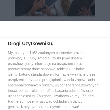
REKLAMA
Drogi Użytkowniku,
My, naszych 1162 zaufanych partnerów oraz inne
podmioty z Grupy 4media uzyskujemy dostęp i
przechowujemy informacje na urządzeniu oraz
przetwarzamy dane osobowe, takie jak unikalne
identyfikatory, standardowe informacje wysyłane przez
urządzenie czy dane przeglądania w celu zapewniania
spersonalizowanych reklam, wybór spersonalizowanych
Wydawcą
rzeszow-info.pl
jest:
treści, pomiar reklam i treści, badanie odbiorców oraz
FUNDACJA MEDIÓW NIEZALEŻNYCH LIBERTAS
ul. Kopernika 10, 35-002 Rzeszów
ulepszanie usług. Za zgodą Użytkownika my i Zaufani
Partnerzy możemy używać dokładnych danych
geolokalizacyjnych oraz aktywnie skanować
e-mail:
redakcja@rzeszow-info.pl