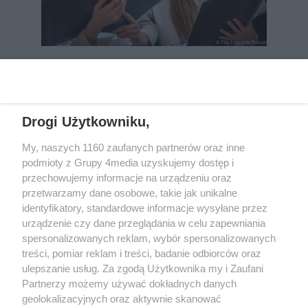
REKLAMA
Drogi Użytkowniku,
My, naszych 1160 zaufanych partnerów oraz inne
podmioty z Grupy 4media uzyskujemy dostęp i
przechowujemy informacje na urządzeniu oraz
przetwarzamy dane osobowe, takie jak unikalne
identyfikatory, standardowe informacje wysyłane przez
urządzenie czy dane przeglądania w celu zapewniania
spersonalizowanych reklam, wybór spersonalizowanych
Wydawcą
rzeszow-info.pl
jest:
treści, pomiar reklam i treści, badanie odbiorców oraz
FUNDACJA MEDIÓW NIEZALEŻNYCH LIBERTAS
ul. Kopernika 10, 35-002 Rzeszów
ulepszanie usług. Za zgodą Użytkownika my i Zaufani
Partnerzy możemy używać dokładnych danych
geolokalizacyjnych oraz aktywnie skanować
e-mail:
redakcja@rzeszow-info.pl