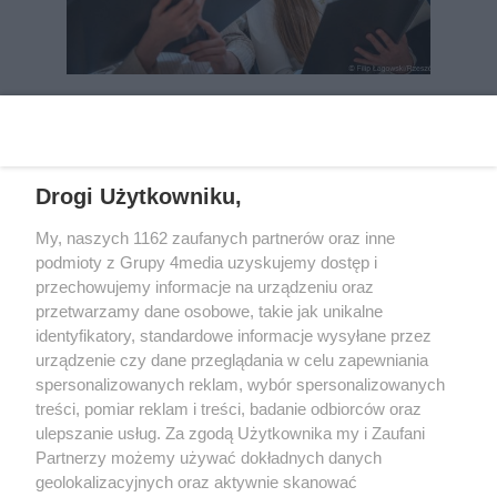
REKLAMA
Drogi Użytkowniku,
My, naszych 1162 zaufanych partnerów oraz inne
podmioty z Grupy 4media uzyskujemy dostęp i
przechowujemy informacje na urządzeniu oraz
przetwarzamy dane osobowe, takie jak unikalne
identyfikatory, standardowe informacje wysyłane przez
urządzenie czy dane przeglądania w celu zapewniania
spersonalizowanych reklam, wybór spersonalizowanych
Wydawcą
rzeszow-info.pl
jest:
treści, pomiar reklam i treści, badanie odbiorców oraz
FUNDACJA MEDIÓW NIEZALEŻNYCH LIBERTAS
ul. Kopernika 10, 35-002 Rzeszów
ulepszanie usług. Za zgodą Użytkownika my i Zaufani
Partnerzy możemy używać dokładnych danych
geolokalizacyjnych oraz aktywnie skanować
e-mail:
redakcja@rzeszow-info.pl