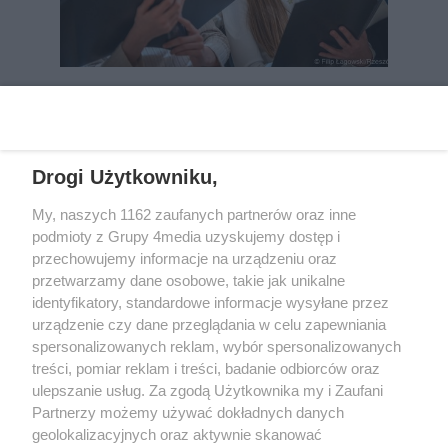
REKLAMA
Drogi Użytkowniku,
My, naszych 1162 zaufanych partnerów oraz inne
podmioty z Grupy 4media uzyskujemy dostęp i
przechowujemy informacje na urządzeniu oraz
przetwarzamy dane osobowe, takie jak unikalne
identyfikatory, standardowe informacje wysyłane przez
urządzenie czy dane przeglądania w celu zapewniania
spersonalizowanych reklam, wybór spersonalizowanych
Wydawcą
rzeszow-info.pl
jest:
treści, pomiar reklam i treści, badanie odbiorców oraz
FUNDACJA MEDIÓW NIEZALEŻNYCH LIBERTAS
ul. Kopernika 10, 35-002 Rzeszów
ulepszanie usług. Za zgodą Użytkownika my i Zaufani
Partnerzy możemy używać dokładnych danych
geolokalizacyjnych oraz aktywnie skanować
e-mail:
redakcja@rzeszow-info.pl