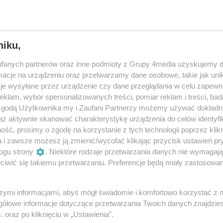
niku,
fanych partnerów oraz inne podmioty z Grupy 4media uzyskujemy d
cje na urządzeniu oraz przetwarzamy dane osobowe, takie jak unika
je wysyłane przez urządzenie czy dane przeglądania w celu zapewn
klam, wybór spersonalizowanych treści, pomiar reklam i treści, bad
 zgodą Użytkownika my i Zaufani Partnerzy możemy używać dokład
az aktywnie skanować charakterystykę urządzenia do celów identyfi
ść, prosimy o zgodę na korzystanie z tych technologii poprzez klikn
a i zawsze możesz ją zmienić/wycofać klikając przycisk ustawień pr
12
/ 65
ogu strony
. Niektóre rodzaje przetwarzania danych nie wymagaj
iwić się takiemu przetwarzaniu. Preferencje będą miały zastosowania
szymi informacjami, abyś mógł świadomie i komfortowo korzystać z
gółowe informacje dotyczące przetwarzania Twoich danych znajdzi
s
. oraz po kliknięciu w „Ustawienia”.