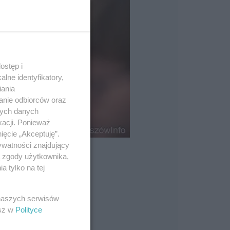
ostęp i
lne identyfikatory,
iania
anie odbiorców oraz
nych danych
kacji. Ponieważ
ięcie „Akceptuję”.
ywatności znajdujący
ą zgody użytkownika,
 tylko na tej
 naszych serwisów
esz w
Polityce