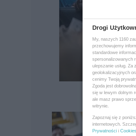
Drogi Użytkow
My, naszych 1160 zau
przechowujemy informa
standardowe informac
spersonalizowanych re
ulepszanie usług. Za
geolokalizacyjnych or
cenimy Twoją prywatno
Zgoda jest dobrowoln
się w lewym dolnym r
ale masz prawo sprzec
witrynie.
Zapoznaj się z poniż
internetowych. Szcze
Prywatności
i
Cookie