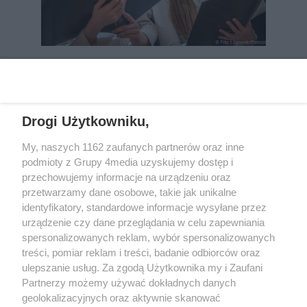
REKLAMA
Drogi Użytkowniku,
My, naszych 1162 zaufanych partnerów oraz inne
podmioty z Grupy 4media uzyskujemy dostęp i
przechowujemy informacje na urządzeniu oraz
przetwarzamy dane osobowe, takie jak unikalne
identyfikatory, standardowe informacje wysyłane przez
urządzenie czy dane przeglądania w celu zapewniania
spersonalizowanych reklam, wybór spersonalizowanych
Wydawcą
rzeszow-info.pl
jest:
treści, pomiar reklam i treści, badanie odbiorców oraz
FUNDACJA MEDIÓW NIEZALEŻNYCH LIBERTAS
ul. Kopernika 10, 35-002 Rzeszów
ulepszanie usług. Za zgodą Użytkownika my i Zaufani
Partnerzy możemy używać dokładnych danych
geolokalizacyjnych oraz aktywnie skanować
e-mail:
redakcja@rzeszow-info.pl