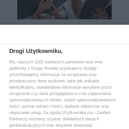
REKLAMA
Drogi Użytkowniku,
My, naszych 1162 zaufanych partnerów oraz inne
podmioty z Grupy 4media uzyskujemy dostęp i
przechowujemy informacje na urządzeniu oraz
przetwarzamy dane osobowe, takie jak unikalne
identyfikatory, standardowe informacje wysyłane przez
urządzenie czy dane przeglądania w celu zapewniania
spersonalizowanych reklam, wybór spersonalizowanych
Wydawcą
rzeszow-info.pl
jest:
treści, pomiar reklam i treści, badanie odbiorców oraz
FUNDACJA MEDIÓW NIEZALEŻNYCH LIBERTAS
ul. Kopernika 10, 35-002 Rzeszów
ulepszanie usług. Za zgodą Użytkownika my i Zaufani
Partnerzy możemy używać dokładnych danych
geolokalizacyjnych oraz aktywnie skanować
e-mail:
redakcja@rzeszow-info.pl