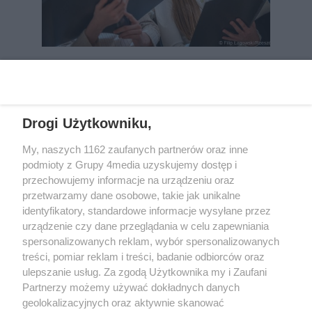
REKLAMA
Drogi Użytkowniku,
My, naszych 1162 zaufanych partnerów oraz inne
podmioty z Grupy 4media uzyskujemy dostęp i
przechowujemy informacje na urządzeniu oraz
przetwarzamy dane osobowe, takie jak unikalne
identyfikatory, standardowe informacje wysyłane przez
urządzenie czy dane przeglądania w celu zapewniania
spersonalizowanych reklam, wybór spersonalizowanych
Wydawcą
rzeszow-info.pl
jest:
treści, pomiar reklam i treści, badanie odbiorców oraz
FUNDACJA MEDIÓW NIEZALEŻNYCH LIBERTAS
ul. Kopernika 10, 35-002 Rzeszów
ulepszanie usług. Za zgodą Użytkownika my i Zaufani
Partnerzy możemy używać dokładnych danych
geolokalizacyjnych oraz aktywnie skanować
e-mail:
redakcja@rzeszow-info.pl